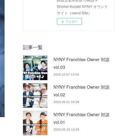
Shohei Kozaki NYNY オウンド
サイト（ownd Site）
フォロー
記事一覧
NYNY Franchise Owner 対談
vol.03
2020.10.07 13:04
NYNY Franchise Owner 対談
vol.02
2020.06.01 04:39
NYNY Franchise Owner 対談
vol.01
2020.05.18 13:45