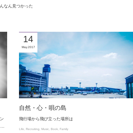
こんなん見つかった
14
May
2017
自然・心・唄の島
ン
飛行場から飛び立った場所は
ク…
Life
Recruiting
Music
Book
Family