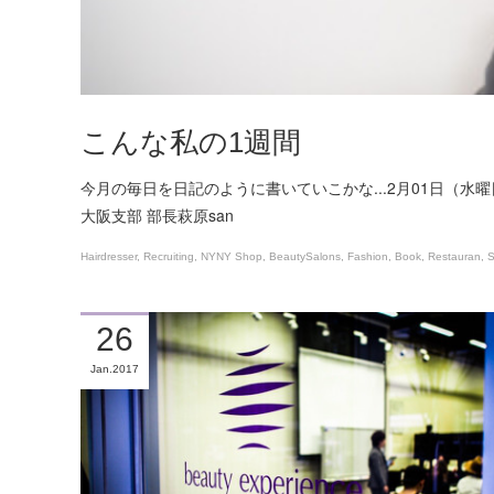
こんな私の1週間
今月の毎日を日記のように書いていこかな...2月01日（
大阪支部 部長萩原san
Hairdresser
Recruiting
NYNY Shop
BeautySalons
Fashion
Book
Restauran
S
26
Jan
2017