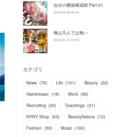
自分の構築構成期 Part.01
2019.02.09 08:12
俺は凡人では無い
2019.01.10 15:03
カテゴリ
News
(
76
)
Life
(
101
)
Beauty
(
22
)
Hairdresser
(
18
)
Work
(
56
)
Recruiting
(
20
)
Teachings
(
21
)
NYNY Shop
(
63
)
BeautySalons
(
12
)
Fashion
(
50
)
Music
(
160
)