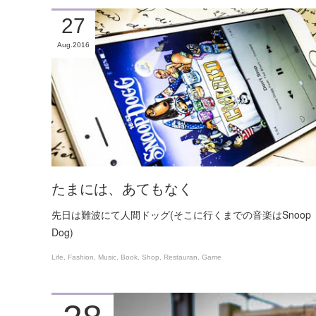
27
Aug
2016
たまには、あてもなく
先日は難波にて人間ドッグ(そこに行くまでの音楽はSnoop
Dog)
Life
Fashion
Music
Book
Shop
Restauran
Game