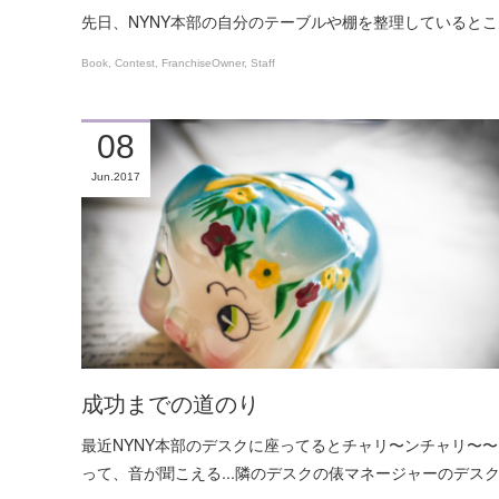
先日、NYNY本部の自分のテーブルや棚を整理していると
Book
Contest
FranchiseOwner
Staff
08
Jun
2017
成功までの道のり
最近NYNY本部のデスクに座ってるとチャリ〜ンチャリ〜〜
って、音が聞こえる...隣のデスクの俵マネージャーのデス