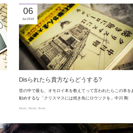
06
Jul
2016
Disられたら貴方ならどうする?
世の中で最も、オモロイ本を教えてって言われたらこの本を
勧めするな「クリスマスには焼き魚にロウソクを」中川 剛
Music
Movie
Book