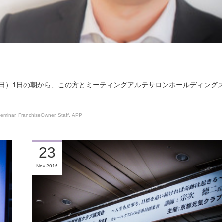
水曜日）1日の朝から、この方とミーティングアルテサロンホールディング
eminar
FranchiseOwner
Staff
APP
23
Nov
2016