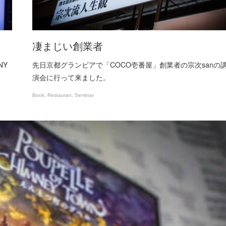
凄まじい創業者
NY
先日京都グランビアで「COCO壱番屋」創業者の宗次sanの
演会に行って来ました。
Book
Restauran
Seminar