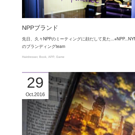
NPPブランド
先日、久々NPPのミーティングに顔だして見た...※NPP...NY
のブランディングteam
Hairdresser
Book
APP
Game
29
Oct
2016