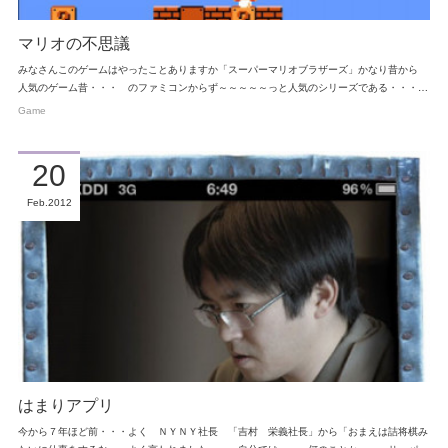
マリオの不思議
みなさんこのゲームはやったことありますか「スーパーマリオブラザーズ」かなり昔から
人気のゲーム昔・・・ のファミコンからず～～～～～っと人気のシリーズである・・・…
Game
20
Feb
2012
はまりアプリ
今から７年ほど前・・・よく ＮＹＮＹ社長 「吉村 栄義社長」から「おまえは詰将棋み