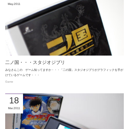
May
2011
二ノ国・・・スタジオジブリ
みなさんこの ゲーム知ってますか・・・「二の国」スタジオジブリがグラフィックを手が
けているゲームです・・・
Game
18
Mar
2011