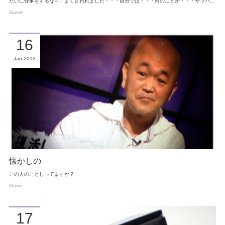
たいに仕事をするな～」よく言われました・・・自分では・・・何のことか・・・サッパ…
Game
16
Jan
2012
懐かしの
この人のことしってますか？
Game
17