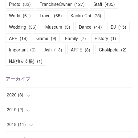
Photo
(
82
)
FranchiseOwner
(
127
)
Staff
(
435
)
World
(
61
)
Travel
(
65
)
Kanko-Chi
(
75
)
Wedding
(
36
)
Museum
(
3
)
Dance
(
44
)
DJ
(
15
)
APP
(
14
)
Game
(
9
)
Family
(
7
)
History
(
1
)
Important
(
6
)
Ash
(
13
)
ARTE
(
8
)
Chokipeta
(
2
)
NJ(独立支援)
(
1
)
アーカイブ
2020
(
3
)
(
1
)
2019
(
2
)
(
1
)
(
1
)
2018
(
11
)
(
1
)
(
1
)