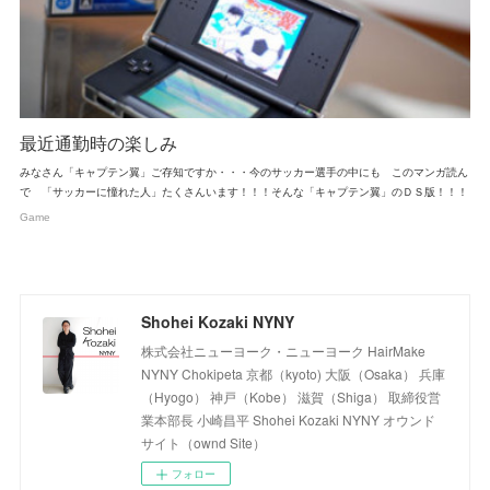
最近通勤時の楽しみ
みなさん「キャプテン翼」ご存知ですか・・・今のサッカー選手の中にも このマンガ読ん
で 「サッカーに憧れた人」たくさんいます！！！そんな「キャプテン翼」のＤＳ版！！！
Game
Shohei Kozaki NYNY
株式会社ニューヨーク・ニューヨーク HairMake
NYNY Chokipeta 京都（kyoto) 大阪（Osaka） 兵庫
（Hyogo） 神戸（Kobe） 滋賀（Shiga） 取締役営
業本部長 小崎昌平 Shohei Kozaki NYNY オウンド
サイト（ownd Site）
フォロー