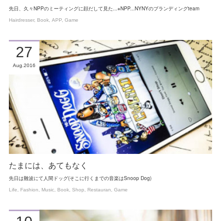
先日、久々NPPのミーティングに顔だして見た...※NPP...NYNYのブランディングteam
Hairdresser
Book
APP
Game
27
Aug
2016
たまには、あてもなく
先日は難波にて人間ドッグ(そこに行くまでの音楽はSnoop Dog)
Life
Fashion
Music
Book
Shop
Restauran
Game