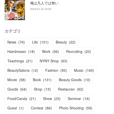
俺は凡人では無い
2019.01.10 15:03
カテゴリ
News
(
76
)
Life
(
101
)
Beauty
(
22
)
Hairdresser
(
18
)
Work
(
56
)
Recruiting
(
20
)
Teachings
(
21
)
NYNY Shop
(
63
)
BeautySalons
(
12
)
Fashion
(
50
)
Music
(
160
)
Movie
(
58
)
Book
(
131
)
Beauty Goods
(
10
)
Goods
(
64
)
Shop
(
15
)
Restauran
(
62
)
Food/Candy
(
21
)
Show
(
23
)
Seminar
(
16
)
Guest
(
1
)
Contest
(
86
)
Photo Shooting
(
59
)