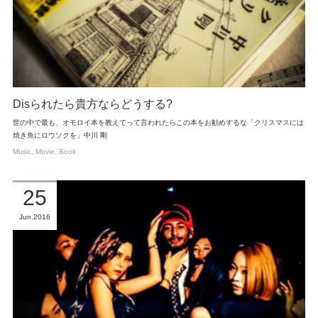
Disられたら貴方ならどうする?
世の中で最も、オモロイ本を教えてって言われたらこの本をお勧めするな「クリスマスには
焼き魚にロウソクを」中川 剛
Music
Movie
Book
25
Jun
2016