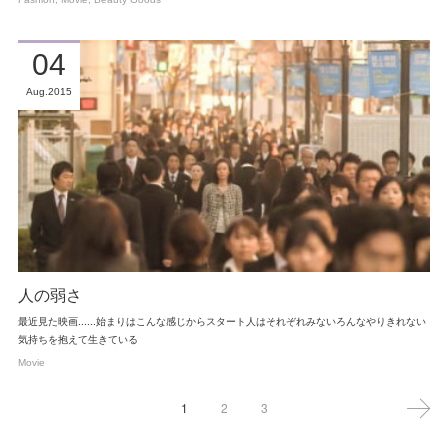
04
Aug
2015
人の弱さ
最近見た映画......始まりはこんな感じからスタート人はそれぞれみないろんなやりきれない
気持ちを抱えて生きている
Movie
1
2
3