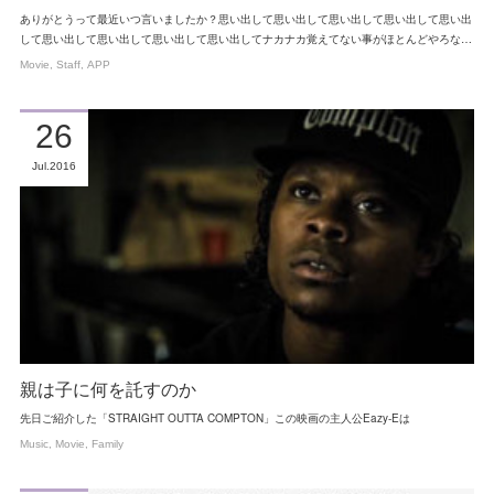
ありがとうって最近いつ言いましたか？思い出して思い出して思い出して思い出して思い出
して思い出して思い出して思い出して思い出してナカナカ覚えてない事がほとんどやろな…
Movie
Staff
APP
26
Jul
2016
親は子に何を託すのか
先日ご紹介した「STRAIGHT OUTTA COMPTON」この映画の主人公Eazy-Eは
Music
Movie
Family