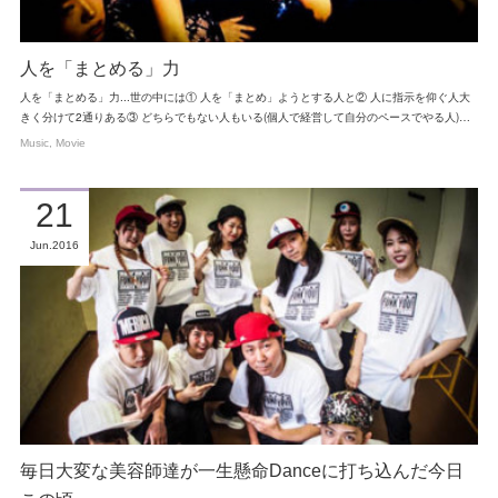
人を「まとめる」力
人を「まとめる」力...世の中には① 人を「まとめ」ようとする人と② 人に指示を仰ぐ人大
きく分けて2通りある③ どちらでもない人もいる(個人で経営して自分のペースでやる人)…
Music
Movie
21
Jun
2016
毎日大変な美容師達が一生懸命Danceに打ち込んだ今日