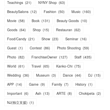
Teachings
(
21
)
NYNY Shop
(
63
)
BeautySalons
(
12
)
Fashion
(
50
)
Music
(
160
)
Movie
(
58
)
Book
(
131
)
Beauty Goods
(
10
)
Goods
(
64
)
Shop
(
15
)
Restauran
(
62
)
Food/Candy
(
21
)
Show
(
23
)
Seminar
(
16
)
Guest
(
1
)
Contest
(
86
)
Photo Shooting
(
59
)
Photo
(
82
)
FranchiseOwner
(
127
)
Staff
(
435
)
World
(
61
)
Travel
(
65
)
Kanko-Chi
(
75
)
Wedding
(
36
)
Museum
(
3
)
Dance
(
44
)
DJ
(
15
)
APP
(
14
)
Game
(
9
)
Family
(
7
)
History
(
1
)
Important
(
6
)
Ash
(
13
)
ARTE
(
8
)
Chokipeta
(
2
)
NJ(独立支援)
(
1
)