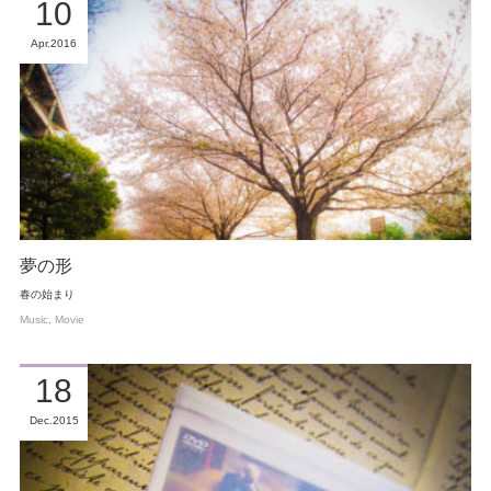
10
Apr
2016
夢の形
春の始まり
Music
Movie
18
Dec
2015