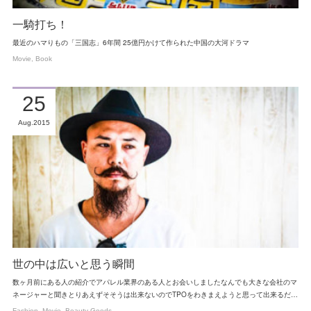
一騎打ち！
最近のハマりもの「三国志」6年間 25億円かけて作られた中国の大河ドラマ
Movie
Book
25
Aug
2015
世の中は広いと思う瞬間
数ヶ月前にある人の紹介でアパレル業界のある人とお会いしましたなんでも大きな会社のマ
ネージャーと聞きとりあえずそそうは出来ないのでTPOをわきまえようと思って出来るだ…
Fashion
Movie
Beauty Goods