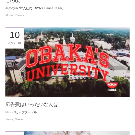
この頃
今年のNYNY入社式「NYNY Dance Team」
Movie
Dance
10
Apr
2016
広告費はいったいなんぼ
NISSINカップヌードル
News
Movie