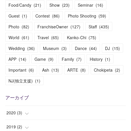
Food/Candy
(
21
)
Show
(
23
)
Seminar
(
16
)
Guest
(
1
)
Contest
(
86
)
Photo Shooting
(
59
)
Photo
(
82
)
FranchiseOwner
(
127
)
Staff
(
435
)
World
(
61
)
Travel
(
65
)
Kanko-Chi
(
75
)
Wedding
(
36
)
Museum
(
3
)
Dance
(
44
)
DJ
(
15
)
APP
(
14
)
Game
(
9
)
Family
(
7
)
History
(
1
)
Important
(
6
)
Ash
(
13
)
ARTE
(
8
)
Chokipeta
(
2
)
NJ(独立支援)
(
1
)
アーカイブ
2020
(
3
)
(
1
)
2019
(
2
)