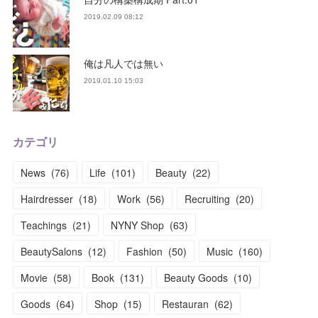
2019.02.09 08:12
俺は凡人では無い
2019.01.10 15:03
カテゴリ
News
(
76
)
Life
(
101
)
Beauty
(
22
)
Hairdresser
(
18
)
Work
(
56
)
Recruiting
(
20
)
Teachings
(
21
)
NYNY Shop
(
63
)
BeautySalons
(
12
)
Fashion
(
50
)
Music
(
160
)
Movie
(
58
)
Book
(
131
)
Beauty Goods
(
10
)
Goods
(
64
)
Shop
(
15
)
Restauran
(
62
)