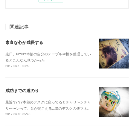
関連記事
素直な心が成長する
先日、NYNY本部の自分のテーブルや棚を整理してい
るとこんなん見つかった
2017.06.10 04:50
成功までの道のり
最近NYNY本部のデスクに座ってるとチャリ〜ンチャ
リ〜〜ンって、音が聞こえる...隣のデスクの俵マネ…
2017.06.08 05:48