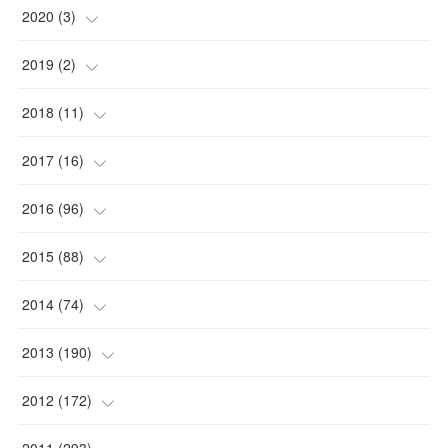
2020
(
3
)
(
1
)
2019
(
2
)
(
1
)
(
1
)
2018
(
11
)
(
1
)
(
1
)
(
2
)
2017
(
16
)
(
1
)
(
1
)
2016
(
96
)
(
1
)
(
2
)
(
2
)
2015
(
88
)
(
1
)
(
1
)
(
5
)
(
4
)
2014
(
74
)
(
3
)
(
3
)
(
6
)
(
7
)
(
9
)
2013
(
190
)
(
2
)
(
1
)
(
3
)
(
6
)
(
14
)
(
17
)
2012
(
172
)
(
1
)
(
4
)
(
4
)
(
6
)
(
6
)
(
22
)
(
12
)