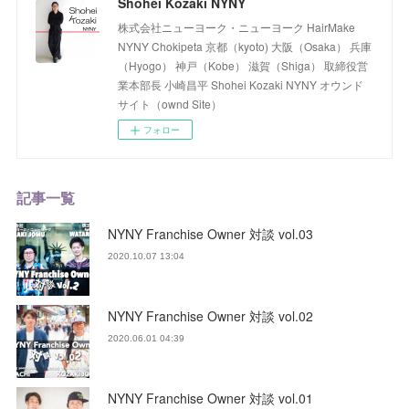
Shohei Kozaki NYNY
株式会社ニューヨーク・ニューヨーク HairMake
NYNY Chokipeta 京都（kyoto) 大阪（Osaka） 兵庫
（Hyogo） 神戸（Kobe） 滋賀（Shiga） 取締役営
業本部長 小崎昌平 Shohei Kozaki NYNY オウンド
サイト（ownd Site）
フォロー
記事一覧
NYNY Franchise Owner 対談 vol.03
2020.10.07 13:04
NYNY Franchise Owner 対談 vol.02
2020.06.01 04:39
NYNY Franchise Owner 対談 vol.01