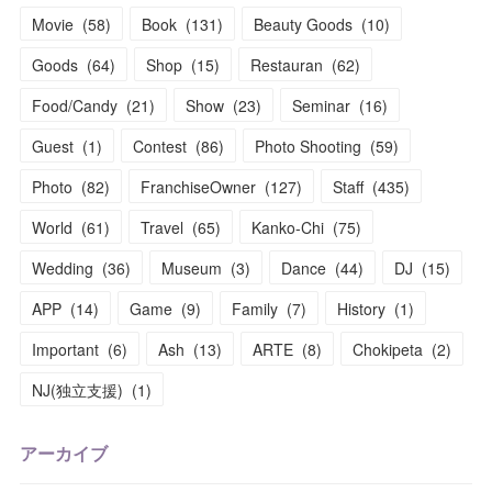
Movie
(
58
)
Book
(
131
)
Beauty Goods
(
10
)
Goods
(
64
)
Shop
(
15
)
Restauran
(
62
)
Food/Candy
(
21
)
Show
(
23
)
Seminar
(
16
)
Guest
(
1
)
Contest
(
86
)
Photo Shooting
(
59
)
Photo
(
82
)
FranchiseOwner
(
127
)
Staff
(
435
)
World
(
61
)
Travel
(
65
)
Kanko-Chi
(
75
)
Wedding
(
36
)
Museum
(
3
)
Dance
(
44
)
DJ
(
15
)
APP
(
14
)
Game
(
9
)
Family
(
7
)
History
(
1
)
Important
(
6
)
Ash
(
13
)
ARTE
(
8
)
Chokipeta
(
2
)
NJ(独立支援)
(
1
)
アーカイブ