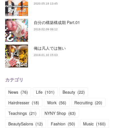
2020.05.18 13:45
自分の構築構成期 Part.01
2019.02.09 08:12
俺は凡人では無い
2019.01.10 15:03
カテゴリ
News
(
76
)
Life
(
101
)
Beauty
(
22
)
Hairdresser
(
18
)
Work
(
56
)
Recruiting
(
20
)
Teachings
(
21
)
NYNY Shop
(
63
)
BeautySalons
(
12
)
Fashion
(
50
)
Music
(
160
)