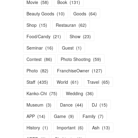
Movie
(
58
)
Book
(
131
)
Beauty Goods
(
10
)
Goods
(
64
)
Shop
(
15
)
Restauran
(
62
)
Food/Candy
(
21
)
Show
(
23
)
Seminar
(
16
)
Guest
(
1
)
Contest
(
86
)
Photo Shooting
(
59
)
Photo
(
82
)
FranchiseOwner
(
127
)
Staff
(
435
)
World
(
61
)
Travel
(
65
)
Kanko-Chi
(
75
)
Wedding
(
36
)
Museum
(
3
)
Dance
(
44
)
DJ
(
15
)
APP
(
14
)
Game
(
9
)
Family
(
7
)
History
(
1
)
Important
(
6
)
Ash
(
13
)