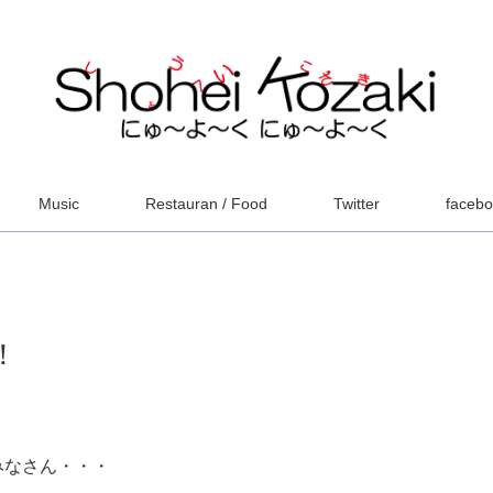
Music
Restauran / Food
Twitter
faceb
！
みなさん・・・