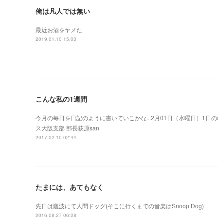
俺は凡人では無い
最近お酒をヤメた
2019.01.10 15:03
こんな私の1週間
今月の毎日を日記のように書いていこかな...2月01日（水曜日）1
ス大阪支部 部長萩原san
2017.02.10 02:44
たまには、あてもなく
先日は難波にて人間ドッグ(そこに行くまでの音楽はSnoop Dog)
2016.08.27 06:28