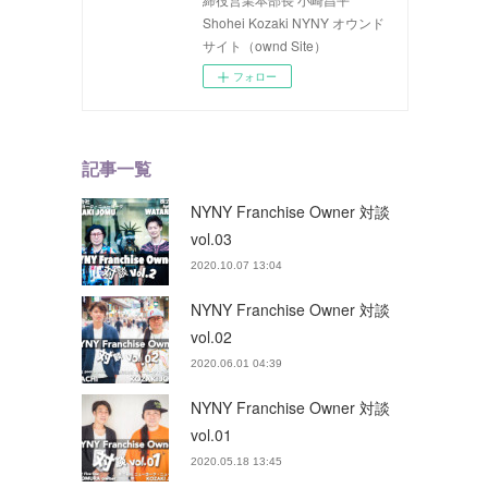
Shohei Kozaki NYNY オウンド
サイト（ownd Site）
フォロー
記事一覧
NYNY Franchise Owner 対談
vol.03
2020.10.07 13:04
NYNY Franchise Owner 対談
vol.02
2020.06.01 04:39
NYNY Franchise Owner 対談
vol.01
2020.05.18 13:45