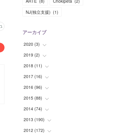
ARTE
(
8
)
Chokipeta
(
2
)
NJ(独立支援)
(
1
)
アーカイブ
2020
(
3
)
2019
(
2
(
)
1
)
(
1
)
2018
(
11
(
1
)
)
(
1
)
(
1
)
2017
(
16
(
2
)
)
(
1
)
2016
(
96
(
1
)
)
(
1
)
(
2
)
2015
(
88
(
2
)
)
(
1
)
(
1
)
(
5
)
2014
(
74
(
4
)
)
(
3
)
(
3
)
(
6
)
(
7
)
2013
(
190
(
9
)
)
(
2
)
(
1
)
(
3
)
(
6
)
(
14
)
2012
(
172
(
17
)
)