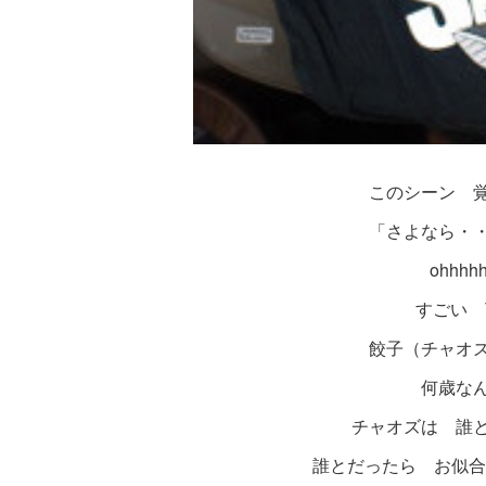
このシーン 
「さよなら・
ohhh
すごい 
餃子（チャオ
何歳な
チャオズは 誰
誰とだったら お似