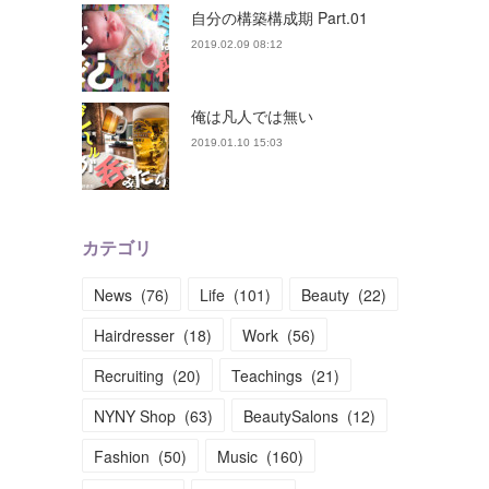
自分の構築構成期 Part.01
2019.02.09 08:12
俺は凡人では無い
2019.01.10 15:03
カテゴリ
News
(
76
)
Life
(
101
)
Beauty
(
22
)
Hairdresser
(
18
)
Work
(
56
)
Recruiting
(
20
)
Teachings
(
21
)
NYNY Shop
(
63
)
BeautySalons
(
12
)
Fashion
(
50
)
Music
(
160
)