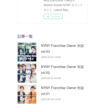
Shohei Kozaki NYNY オウンド
サイト（ownd Site）
フォロー
記事一覧
NYNY Franchise Owner 対談
vol.03
2020.10.07 13:04
NYNY Franchise Owner 対談
vol.02
2020.06.01 04:39
NYNY Franchise Owner 対談
vol.01
2020.05.18 13:45