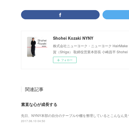
Shohei Kozaki NYNY
株式会社ニューヨーク・ニューヨーク HairMake NYNY
賀（Shiga） 取締役営業本部長 小崎昌平 Shohei K
フォロー
関連記事
素直な心が成長する
先日、NYNY本部の自分のテーブルや棚を整理しているとこんなん見
2017.06.10 04:50