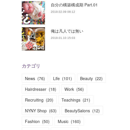
自分の構築構成期 Part.01
2019.02.09 08:12
俺は凡人では無い
2019.01.10 15:03
カテゴリ
News
(
76
)
Life
(
101
)
Beauty
(
22
)
Hairdresser
(
18
)
Work
(
56
)
Recruiting
(
20
)
Teachings
(
21
)
NYNY Shop
(
63
)
BeautySalons
(
12
)
Fashion
(
50
)
Music
(
160
)