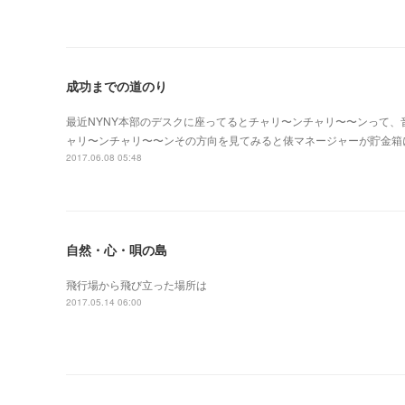
成功までの道のり
最近NYNY本部のデスクに座ってるとチャリ〜ンチャリ〜〜ンって、音
ャリ〜ンチャリ〜〜ンその方向を見てみると俵マネージャーが貯金箱
2017.06.08 05:48
自然・心・唄の島
飛行場から飛び立った場所は
2017.05.14 06:00