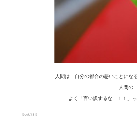
人間は 自分の都合の悪いことにな
人間の
よく「言い訳するな！！！」
Book
(
131
)