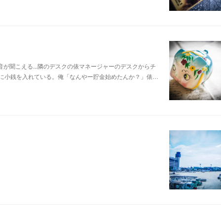
が聞こえる...隣のデスクの俵マネージャーのデスクからチ
に小銭を入れている。俺「なんやー貯金始めたんか？」俵…