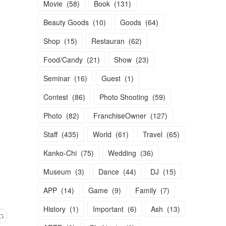
Movie
(
58
)
Book
(
131
)
Beauty Goods
(
10
)
Goods
(
64
)
Shop
(
15
)
Restauran
(
62
)
Food/Candy
(
21
)
Show
(
23
)
Seminar
(
16
)
Guest
(
1
)
Contest
(
86
)
Photo Shooting
(
59
)
Photo
(
82
)
FranchiseOwner
(
127
)
Staff
(
435
)
World
(
61
)
Travel
(
65
)
Kanko-Chi
(
75
)
Wedding
(
36
)
Museum
(
3
)
Dance
(
44
)
DJ
(
15
)
APP
(
14
)
Game
(
9
)
Family
(
7
)
History
(
1
)
Important
(
6
)
Ash
(
13
)