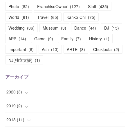
Photo
(
82
)
FranchiseOwner
(
127
)
Staff
(
435
)
World
(
61
)
Travel
(
65
)
Kanko-Chi
(
75
)
Wedding
(
36
)
Museum
(
3
)
Dance
(
44
)
DJ
(
15
)
APP
(
14
)
Game
(
9
)
Family
(
7
)
History
(
1
)
Important
(
6
)
Ash
(
13
)
ARTE
(
8
)
Chokipeta
(
2
)
NJ(独立支援)
(
1
)
アーカイブ
2020
(
3
)
(
1
)
2019
(
2
)
(
1
)
(
1
)
2018
(
11
)