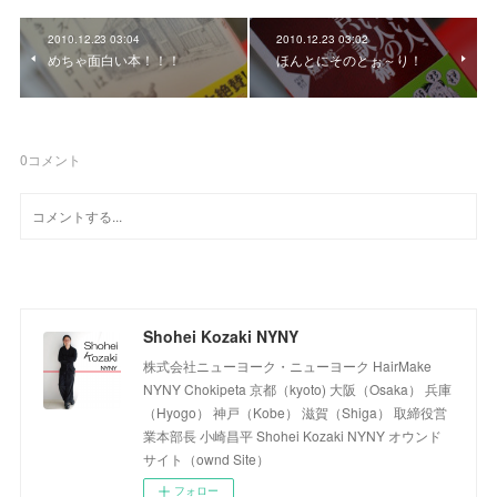
2010.12.23 03:04
2010.12.23 03:02
めちゃ面白い本！！！
ほんとにそのとぉ～り！
0
コメント
Shohei Kozaki NYNY
株式会社ニューヨーク・ニューヨーク HairMake
NYNY Chokipeta 京都（kyoto) 大阪（Osaka） 兵庫
（Hyogo） 神戸（Kobe） 滋賀（Shiga） 取締役営
業本部長 小崎昌平 Shohei Kozaki NYNY オウンド
サイト（ownd Site）
フォロー