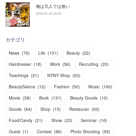
俺は凡人では無い
2019.01.10 15:03
カテゴリ
News
(
76
)
Life
(
101
)
Beauty
(
22
)
Hairdresser
(
18
)
Work
(
56
)
Recruiting
(
20
)
Teachings
(
21
)
NYNY Shop
(
63
)
BeautySalons
(
12
)
Fashion
(
50
)
Music
(
160
)
Movie
(
58
)
Book
(
131
)
Beauty Goods
(
10
)
Goods
(
64
)
Shop
(
15
)
Restauran
(
62
)
Food/Candy
(
21
)
Show
(
23
)
Seminar
(
16
)
Guest
(
1
)
Contest
(
86
)
Photo Shooting
(
59
)