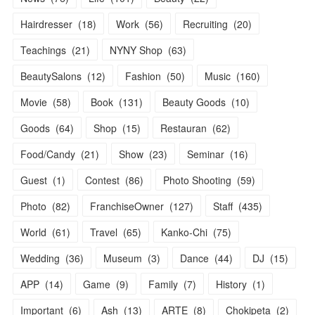
Hairdresser
(
18
)
Work
(
56
)
Recruiting
(
20
)
Teachings
(
21
)
NYNY Shop
(
63
)
BeautySalons
(
12
)
Fashion
(
50
)
Music
(
160
)
Movie
(
58
)
Book
(
131
)
Beauty Goods
(
10
)
Goods
(
64
)
Shop
(
15
)
Restauran
(
62
)
Food/Candy
(
21
)
Show
(
23
)
Seminar
(
16
)
Guest
(
1
)
Contest
(
86
)
Photo Shooting
(
59
)
Photo
(
82
)
FranchiseOwner
(
127
)
Staff
(
435
)
World
(
61
)
Travel
(
65
)
Kanko-Chi
(
75
)
Wedding
(
36
)
Museum
(
3
)
Dance
(
44
)
DJ
(
15
)
APP
(
14
)
Game
(
9
)
Family
(
7
)
History
(
1
)
Important
(
6
)
Ash
(
13
)
ARTE
(
8
)
Chokipeta
(
2
)