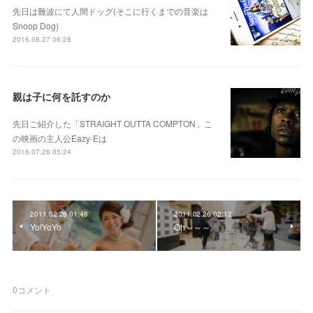
先日は難波にて人間ドッグ(そこに行くまでの音楽は
Snoop Dog)
2016.08.27 06:28
親は子に何を託すのか
先日ご紹介した「STRAIGHT OUTTA COMPTON」こ
の映画の主人公Eazy-Eは
2016.07.26 05:24
2011.02.28 01:46
2011.02.26 02:12
Yo!YoYo
Oh～～～
0
コメント