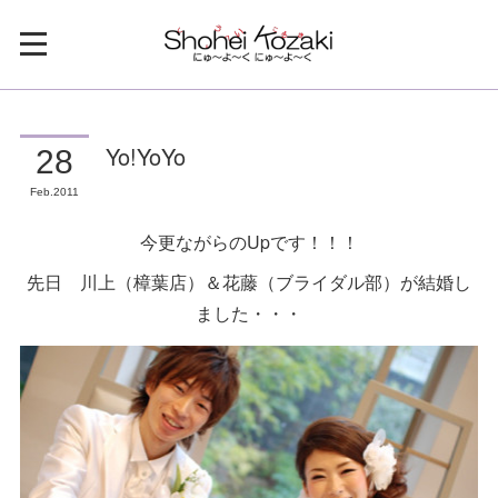
Yo!YoYo
28
Feb
2011
今更ながらのUpです！！！
先日 川上（樟葉店）＆花藤（ブライダル部）が結婚し
ました・・・