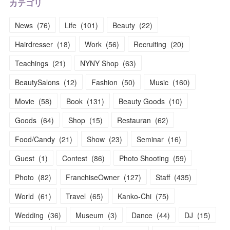
カテゴリ
News
(
76
)
Life
(
101
)
Beauty
(
22
)
Hairdresser
(
18
)
Work
(
56
)
Recruiting
(
20
)
Teachings
(
21
)
NYNY Shop
(
63
)
BeautySalons
(
12
)
Fashion
(
50
)
Music
(
160
)
Movie
(
58
)
Book
(
131
)
Beauty Goods
(
10
)
Goods
(
64
)
Shop
(
15
)
Restauran
(
62
)
Food/Candy
(
21
)
Show
(
23
)
Seminar
(
16
)
Guest
(
1
)
Contest
(
86
)
Photo Shooting
(
59
)
Photo
(
82
)
FranchiseOwner
(
127
)
Staff
(
435
)
World
(
61
)
Travel
(
65
)
Kanko-Chi
(
75
)
Wedding
(
36
)
Museum
(
3
)
Dance
(
44
)
DJ
(
15
)