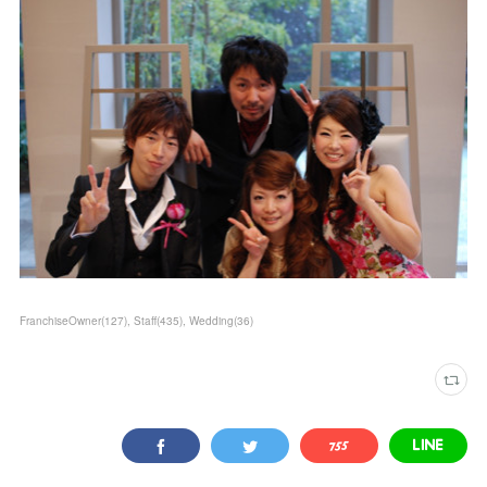
FranchiseOwner
(
127
)
Staff
(
435
)
Wedding
(
36
)