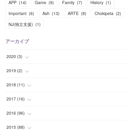
APP
(
14
)
Game
(
9
)
Family
(
7
)
History
(
1
)
Important
(
6
)
Ash
(
13
)
ARTE
(
8
)
Chokipeta
(
2
)
NJ(独立支援)
(
1
)
アーカイブ
2020
(
3
)
(
1
)
2019
(
2
)
(
1
)
(
1
)
2018
(
11
)
(
1
)
(
1
)
(
2
)
2017
(
16
)
(
1
)
(
1
)
2016
(
96
)
(
1
)
(
2
)
(
2
)
2015
(
88
)