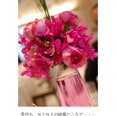
受付も ＮＹＮＹの綺麗どころで・・・