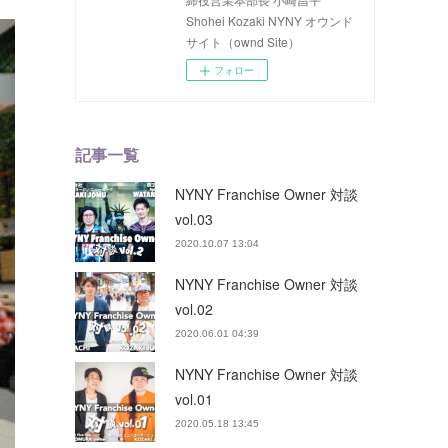
Shohei Kozaki NYNY オウンド
サイト（ownd Site）
フォロー
記事一覧
NYNY Franchise Owner 対談
vol.03
2020.10.07 13:04
NYNY Franchise Owner 対談
vol.02
2020.06.01 04:39
NYNY Franchise Owner 対談
vol.01
2020.05.18 13:45