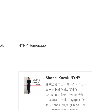
ook
NYNY Homepage
Shohei Kozaki NYNY
株式会社ニューヨーク・ニュー
ヨーク HairMake NYNY
Chokipeta 京都（kyoto) 大阪
（Osaka） 兵庫（Hyogo） 神
戸（Kobe） 滋賀（Shiga） 取
締役営業本部長 小崎昌平