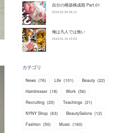
自分の構築構成期 Part.01
2019.02.09 08:12
俺は凡人では無い
2019.01.10 15:03
カテゴリ
News
(
76
)
Life
(
101
)
Beauty
(
22
)
Hairdresser
(
18
)
Work
(
56
)
Recruiting
(
20
)
Teachings
(
21
)
NYNY Shop
(
63
)
BeautySalons
(
12
)
Fashion
(
50
)
Music
(
160
)