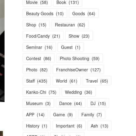
Movie
(
58
)
Book
(
131
)
Beauty Goods
(
10
)
Goods
(
64
)
Shop
(
15
)
Restauran
(
62
)
Food/Candy
(
21
)
Show
(
23
)
Seminar
(
16
)
Guest
(
1
)
Contest
(
86
)
Photo Shooting
(
59
)
Photo
(
82
)
FranchiseOwner
(
127
)
Staff
(
435
)
World
(
61
)
Travel
(
65
)
Kanko-Chi
(
75
)
Wedding
(
36
)
Museum
(
3
)
Dance
(
44
)
DJ
(
15
)
APP
(
14
)
Game
(
9
)
Family
(
7
)
History
(
1
)
Important
(
6
)
Ash
(
13
)