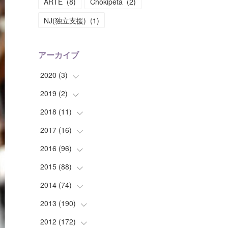
ARTE
(
8
)
Chokipeta
(
2
)
NJ(独立支援)
(
1
)
アーカイブ
2020
(
3
)
2019
(
2
(
)
1
)
(
1
)
2018
(
11
(
1
)
)
(
1
)
(
1
)
2017
(
16
(
2
)
)
(
1
)
2016
(
96
(
1
)
)
(
1
)
(
2
)
2015
(
88
(
2
)
)
(
1
)
(
1
)
(
5
)
2014
(
74
(
4
)
)
(
3
)
(
3
)
(
6
)
(
7
)
2013
(
190
(
9
)
)
(
2
)
(
1
)
(
3
)
(
6
)
(
14
)
2012
(
172
(
17
)
)