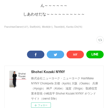
ん～～～～～～
しあわせだな～～～～～～～～～～
FranchiseOwner
(
127
)
Staff
(
435
)
World
(
61
)
Travel
(
65
)
Kanko-Chi
(
75
)
Shohei Kozaki NYNY
株式会社ニューヨーク・ニューヨーク HairMake
NYNY Chokipeta 京都（kyoto) 大阪（Osaka） 兵庫
（Hyogo） 神戸（Kobe） 滋賀（Shiga） 取締役営
業本部長 小崎昌平 Shohei Kozaki NYNY オウンド
サイト（ownd Site）
フォロー