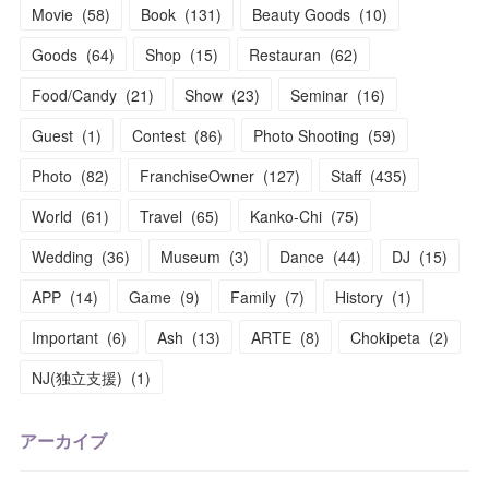
Movie
(
58
)
Book
(
131
)
Beauty Goods
(
10
)
Goods
(
64
)
Shop
(
15
)
Restauran
(
62
)
Food/Candy
(
21
)
Show
(
23
)
Seminar
(
16
)
Guest
(
1
)
Contest
(
86
)
Photo Shooting
(
59
)
Photo
(
82
)
FranchiseOwner
(
127
)
Staff
(
435
)
World
(
61
)
Travel
(
65
)
Kanko-Chi
(
75
)
Wedding
(
36
)
Museum
(
3
)
Dance
(
44
)
DJ
(
15
)
APP
(
14
)
Game
(
9
)
Family
(
7
)
History
(
1
)
Important
(
6
)
Ash
(
13
)
ARTE
(
8
)
Chokipeta
(
2
)
NJ(独立支援)
(
1
)
アーカイブ