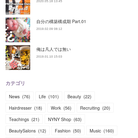
2020.05.18 13:45
自分の構築構成期 Part.01
2019.02.09 08:12
俺は凡人では無い
2019.01.10 15:03
カテゴリ
News
(
76
)
Life
(
101
)
Beauty
(
22
)
Hairdresser
(
18
)
Work
(
56
)
Recruiting
(
20
)
Teachings
(
21
)
NYNY Shop
(
63
)
BeautySalons
(
12
)
Fashion
(
50
)
Music
(
160
)