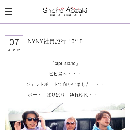
NYNY社員旅行 13/18
07
Jul
2012
「pipi island」
ピピ島へ・・・
ジェットボートで向かいました・・・
ボート ばりばり ゆれゆれ・・・