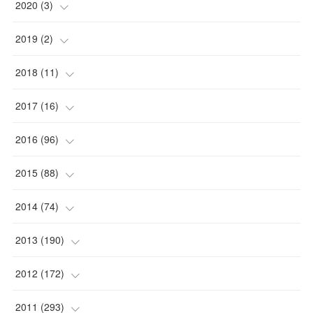
2020
(
3
)
(
1
)
2019
(
2
)
(
1
)
(
1
)
2018
(
11
)
(
1
)
(
1
)
(
2
)
2017
(
16
)
(
1
)
(
1
)
2016
(
96
)
(
1
)
(
2
)
(
2
)
2015
(
88
)
(
1
)
(
1
)
(
5
)
(
4
)
2014
(
74
)
(
3
)
(
3
)
(
6
)
(
7
)
(
9
)
2013
(
190
)
(
2
)
(
1
)
(
3
)
(
6
)
(
14
)
(
17
)
2012
(
172
)
(
1
)
(
4
)
(
4
)
(
6
)
(
6
)
(
22
)
(
12
)
2011
(
293
)