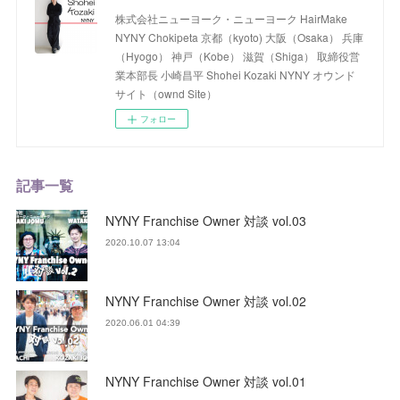
株式会社ニューヨーク・ニューヨーク HairMake
NYNY Chokipeta 京都（kyoto) 大阪（Osaka） 兵庫
（Hyogo） 神戸（Kobe） 滋賀（Shiga） 取締役営
業本部長 小崎昌平 Shohei Kozaki NYNY オウンド
サイト（ownd Site）
フォロー
記事一覧
NYNY Franchise Owner 対談 vol.03
2020.10.07 13:04
NYNY Franchise Owner 対談 vol.02
2020.06.01 04:39
NYNY Franchise Owner 対談 vol.01