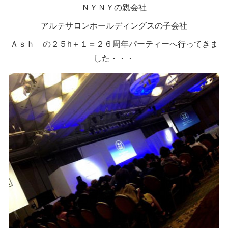
ＮＹＮＹの親会社
アルテサロンホールディングスの子会社
Ａｓｈ の２５h＋１＝２６周年パーティーへ行ってきま
した・・・