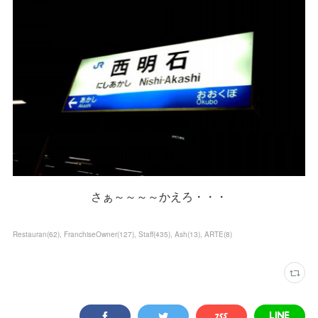
さぁ～～～～かえろ・・・
Restauran
(
62
)
FranchiseOwner
(
127
)
Staff
(
435
)
Ash
(
13
)
ARTE
(
8
)