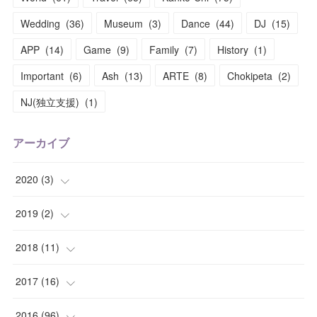
Wedding
(
36
)
Museum
(
3
)
Dance
(
44
)
DJ
(
15
)
APP
(
14
)
Game
(
9
)
Family
(
7
)
History
(
1
)
Important
(
6
)
Ash
(
13
)
ARTE
(
8
)
Chokipeta
(
2
)
NJ(独立支援)
(
1
)
アーカイブ
2020
(
3
)
(
1
)
2019
(
2
)
(
1
)
(
1
)
2018
(
11
)
(
1
)
(
1
)
(
2
)
2017
(
16
)
(
1
)
(
1
)
2016
(
96
)