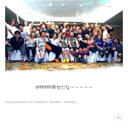
oHHHH幸せだな～～～～～
FranchiseOwner
(
127
)
Staff
(
435
)
World
(
61
)
Travel
(
65
)