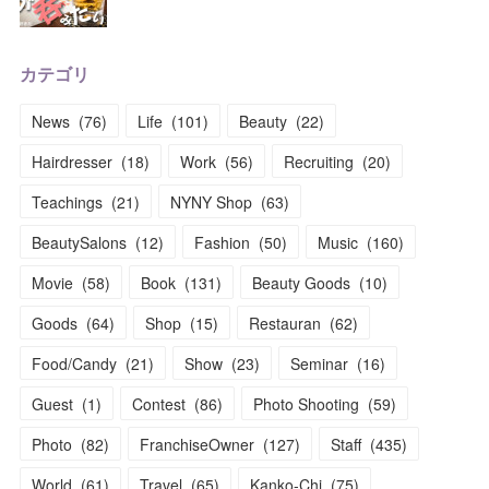
カテゴリ
News
(
76
)
Life
(
101
)
Beauty
(
22
)
Hairdresser
(
18
)
Work
(
56
)
Recruiting
(
20
)
Teachings
(
21
)
NYNY Shop
(
63
)
BeautySalons
(
12
)
Fashion
(
50
)
Music
(
160
)
Movie
(
58
)
Book
(
131
)
Beauty Goods
(
10
)
Goods
(
64
)
Shop
(
15
)
Restauran
(
62
)
Food/Candy
(
21
)
Show
(
23
)
Seminar
(
16
)
Guest
(
1
)
Contest
(
86
)
Photo Shooting
(
59
)
Photo
(
82
)
FranchiseOwner
(
127
)
Staff
(
435
)
World
(
61
)
Travel
(
65
)
Kanko-Chi
(
75
)