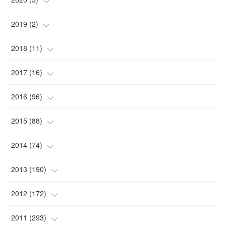
(
1
)
2019
(
2
)
(
1
)
(
1
)
2018
(
11
)
(
1
)
(
1
)
(
2
)
2017
(
16
)
(
1
)
(
1
)
2016
(
96
)
(
1
)
(
2
)
(
2
)
2015
(
88
)
(
1
)
(
1
)
(
5
)
(
4
)
2014
(
74
)
(
3
)
(
3
)
(
6
)
(
7
)
(
9
)
2013
(
190
)
(
2
)
(
1
)
(
3
)
(
6
)
(
14
)
(
17
)
2012
(
172
)
(
1
)
(
4
)
(
4
)
(
6
)
(
6
)
(
22
)
(
12
)
2011
(
293
)