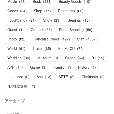
Movie
(
58
)
Book
(
131
)
Beauty Goods
(
10
)
Goods
(
64
)
Shop
(
15
)
Restauran
(
62
)
Food/Candy
(
21
)
Show
(
23
)
Seminar
(
16
)
Guest
(
1
)
Contest
(
86
)
Photo Shooting
(
59
)
Photo
(
82
)
FranchiseOwner
(
127
)
Staff
(
435
)
World
(
61
)
Travel
(
65
)
Kanko-Chi
(
75
)
Wedding
(
36
)
Museum
(
3
)
Dance
(
44
)
DJ
(
15
)
APP
(
14
)
Game
(
9
)
Family
(
7
)
History
(
1
)
Important
(
6
)
Ash
(
13
)
ARTE
(
8
)
Chokipeta
(
2
)
NJ(独立支援)
(
1
)
アーカイブ
2020
(
3
)