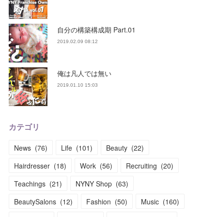
自分の構築構成期 Part.01
2019.02.09 08:12
俺は凡人では無い
2019.01.10 15:03
カテゴリ
News
(
76
)
Life
(
101
)
Beauty
(
22
)
Hairdresser
(
18
)
Work
(
56
)
Recruiting
(
20
)
Teachings
(
21
)
NYNY Shop
(
63
)
BeautySalons
(
12
)
Fashion
(
50
)
Music
(
160
)