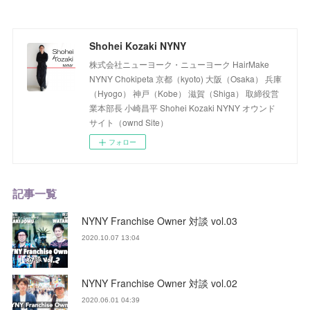
Shohei Kozaki NYNY
株式会社ニューヨーク・ニューヨーク HairMake
NYNY Chokipeta 京都（kyoto) 大阪（Osaka） 兵庫
（Hyogo） 神戸（Kobe） 滋賀（Shiga） 取締役営
業本部長 小崎昌平 Shohei Kozaki NYNY オウンド
サイト（ownd Site）
フォロー
記事一覧
NYNY Franchise Owner 対談 vol.03
2020.10.07 13:04
NYNY Franchise Owner 対談 vol.02
2020.06.01 04:39