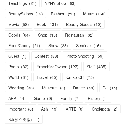
Teachings
(
21
)
NYNY Shop
(
63
)
BeautySalons
(
12
)
Fashion
(
50
)
Music
(
160
)
Movie
(
58
)
Book
(
131
)
Beauty Goods
(
10
)
Goods
(
64
)
Shop
(
15
)
Restauran
(
62
)
Food/Candy
(
21
)
Show
(
23
)
Seminar
(
16
)
Guest
(
1
)
Contest
(
86
)
Photo Shooting
(
59
)
Photo
(
82
)
FranchiseOwner
(
127
)
Staff
(
435
)
World
(
61
)
Travel
(
65
)
Kanko-Chi
(
75
)
Wedding
(
36
)
Museum
(
3
)
Dance
(
44
)
DJ
(
15
)
APP
(
14
)
Game
(
9
)
Family
(
7
)
History
(
1
)
Important
(
6
)
Ash
(
13
)
ARTE
(
8
)
Chokipeta
(
2
)
NJ(独立支援)
(
1
)