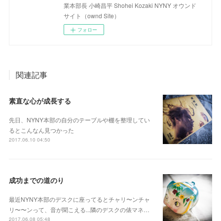
業本部長 小崎昌平 Shohei Kozaki NYNY オウンド
サイト（ownd Site）
フォロー
関連記事
素直な心が成長する
先日、NYNY本部の自分のテーブルや棚を整理してい
るとこんなん見つかった
2017.06.10 04:50
成功までの道のり
最近NYNY本部のデスクに座ってるとチャリ〜ンチャ
リ〜〜ンって、音が聞こえる...隣のデスクの俵マネ…
2017.06.08 05:48