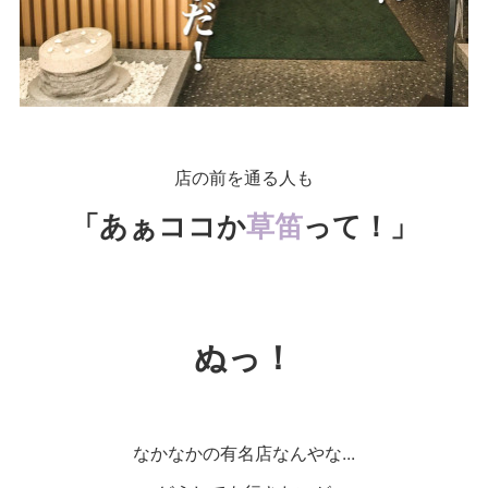
店の前を通る人も
「あぁココか
草笛
って！」
ぬっ！
なかなかの有名店なんやな...