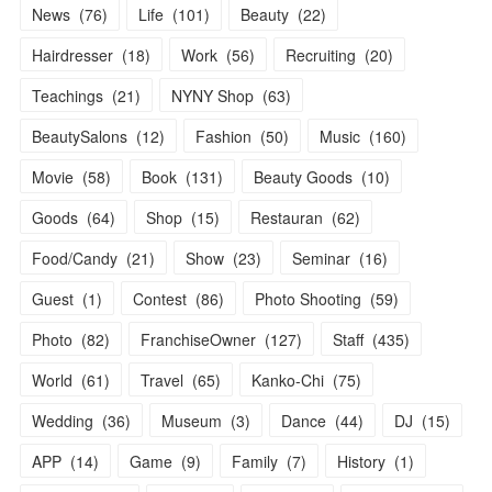
News
(
76
)
Life
(
101
)
Beauty
(
22
)
Hairdresser
(
18
)
Work
(
56
)
Recruiting
(
20
)
Teachings
(
21
)
NYNY Shop
(
63
)
BeautySalons
(
12
)
Fashion
(
50
)
Music
(
160
)
Movie
(
58
)
Book
(
131
)
Beauty Goods
(
10
)
Goods
(
64
)
Shop
(
15
)
Restauran
(
62
)
Food/Candy
(
21
)
Show
(
23
)
Seminar
(
16
)
Guest
(
1
)
Contest
(
86
)
Photo Shooting
(
59
)
Photo
(
82
)
FranchiseOwner
(
127
)
Staff
(
435
)
World
(
61
)
Travel
(
65
)
Kanko-Chi
(
75
)
Wedding
(
36
)
Museum
(
3
)
Dance
(
44
)
DJ
(
15
)
APP
(
14
)
Game
(
9
)
Family
(
7
)
History
(
1
)