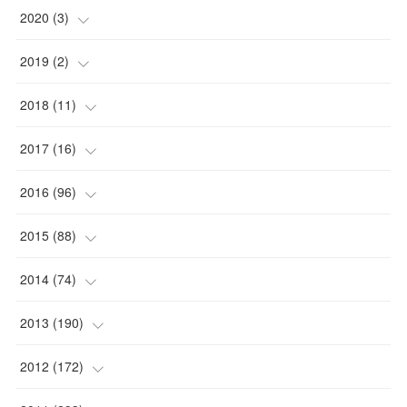
2020
(
3
)
(
1
)
2019
(
2
)
(
1
)
(
1
)
2018
(
11
)
(
1
)
(
1
)
(
2
)
2017
(
16
)
(
1
)
(
1
)
2016
(
96
)
(
1
)
(
2
)
(
2
)
2015
(
88
)
(
1
)
(
1
)
(
5
)
(
4
)
2014
(
74
)
(
3
)
(
3
)
(
6
)
(
7
)
(
9
)
2013
(
190
)
(
2
)
(
1
)
(
3
)
(
6
)
(
14
)
(
17
)
2012
(
172
)
(
1
)
(
4
)
(
4
)
(
6
)
(
6
)
(
22
)