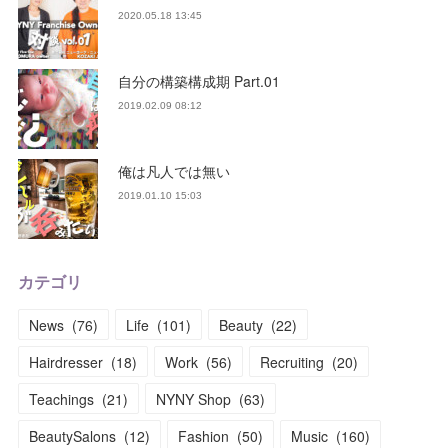
2020.05.18 13:45
自分の構築構成期 Part.01
2019.02.09 08:12
俺は凡人では無い
2019.01.10 15:03
カテゴリ
News
(
76
)
Life
(
101
)
Beauty
(
22
)
Hairdresser
(
18
)
Work
(
56
)
Recruiting
(
20
)
Teachings
(
21
)
NYNY Shop
(
63
)
BeautySalons
(
12
)
Fashion
(
50
)
Music
(
160
)