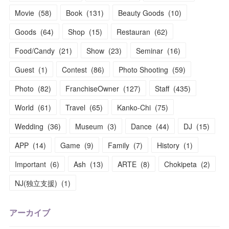
Movie
(
58
)
Book
(
131
)
Beauty Goods
(
10
)
Goods
(
64
)
Shop
(
15
)
Restauran
(
62
)
Food/Candy
(
21
)
Show
(
23
)
Seminar
(
16
)
Guest
(
1
)
Contest
(
86
)
Photo Shooting
(
59
)
Photo
(
82
)
FranchiseOwner
(
127
)
Staff
(
435
)
World
(
61
)
Travel
(
65
)
Kanko-Chi
(
75
)
Wedding
(
36
)
Museum
(
3
)
Dance
(
44
)
DJ
(
15
)
APP
(
14
)
Game
(
9
)
Family
(
7
)
History
(
1
)
Important
(
6
)
Ash
(
13
)
ARTE
(
8
)
Chokipeta
(
2
)
NJ(独立支援)
(
1
)
アーカイブ