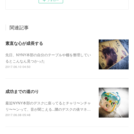
関連記事
素直な心が成長する
先日、NYNY本部の自分のテーブルや棚を整理してい
るとこんなん見つかった
2017.06.10 04:50
成功までの道のり
最近NYNY本部のデスクに座ってるとチャリ〜ンチャ
リ〜〜ンって、音が聞こえる...隣のデスクの俵マネ…
2017.06.08 05:48