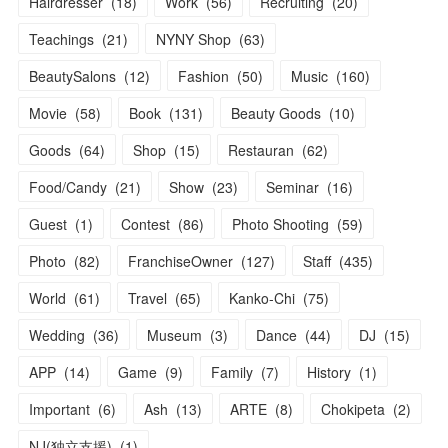
Hairdresser
(
18
)
Work
(
56
)
Recruiting
(
20
)
Teachings
(
21
)
NYNY Shop
(
63
)
BeautySalons
(
12
)
Fashion
(
50
)
Music
(
160
)
Movie
(
58
)
Book
(
131
)
Beauty Goods
(
10
)
Goods
(
64
)
Shop
(
15
)
Restauran
(
62
)
Food/Candy
(
21
)
Show
(
23
)
Seminar
(
16
)
Guest
(
1
)
Contest
(
86
)
Photo Shooting
(
59
)
Photo
(
82
)
FranchiseOwner
(
127
)
Staff
(
435
)
World
(
61
)
Travel
(
65
)
Kanko-Chi
(
75
)
Wedding
(
36
)
Museum
(
3
)
Dance
(
44
)
DJ
(
15
)
APP
(
14
)
Game
(
9
)
Family
(
7
)
History
(
1
)
Important
(
6
)
Ash
(
13
)
ARTE
(
8
)
Chokipeta
(
2
)
NJ(独立支援)
(
1
)