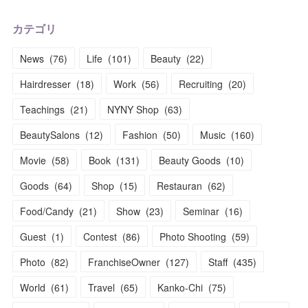
カテゴリ
News
(
76
)
Life
(
101
)
Beauty
(
22
)
Hairdresser
(
18
)
Work
(
56
)
Recruiting
(
20
)
Teachings
(
21
)
NYNY Shop
(
63
)
BeautySalons
(
12
)
Fashion
(
50
)
Music
(
160
)
Movie
(
58
)
Book
(
131
)
Beauty Goods
(
10
)
Goods
(
64
)
Shop
(
15
)
Restauran
(
62
)
Food/Candy
(
21
)
Show
(
23
)
Seminar
(
16
)
Guest
(
1
)
Contest
(
86
)
Photo Shooting
(
59
)
Photo
(
82
)
FranchiseOwner
(
127
)
Staff
(
435
)
World
(
61
)
Travel
(
65
)
Kanko-Chi
(
75
)