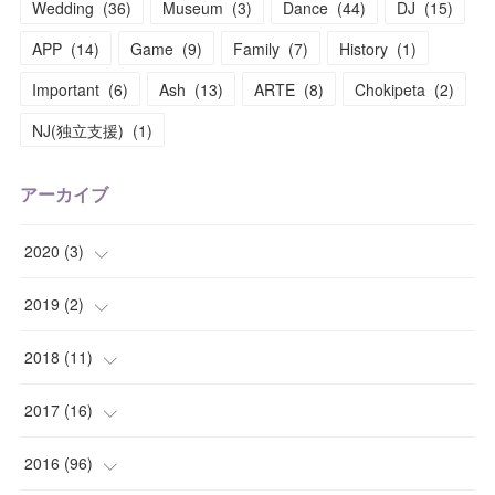
Wedding
(
36
)
Museum
(
3
)
Dance
(
44
)
DJ
(
15
)
APP
(
14
)
Game
(
9
)
Family
(
7
)
History
(
1
)
Important
(
6
)
Ash
(
13
)
ARTE
(
8
)
Chokipeta
(
2
)
NJ(独立支援)
(
1
)
アーカイブ
2020
(
3
)
(
1
)
2019
(
2
)
(
1
)
(
1
)
2018
(
11
)
(
1
)
(
1
)
(
2
)
2017
(
16
)
(
1
)
(
1
)
2016
(
96
)