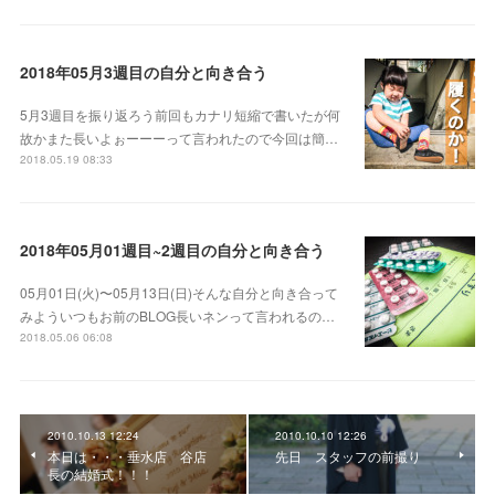
2018年05月3週目の自分と向き合う
5月3週目を振り返ろう前回もカナリ短縮で書いたが何
故かまた長いよぉーーーって言われたので今回は簡…
2018.05.19 08:33
2018年05月01週目~2週目の自分と向き合う
05月01日(火)〜05月13日(日)そんな自分と向き合って
みよういつもお前のBLOG長いネンって言われるの…
2018.05.06 06:08
2010.10.13 12:24
2010.10.10 12:26
本日は・・・垂水店 谷店
先日 スタッフの前撮り
長の結婚式！！！