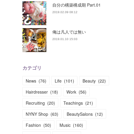
自分の構築構成期 Part.01
2019.02.09 08:12
俺は凡人では無い
2019.01.10 15:03
カテゴリ
News
(
76
)
Life
(
101
)
Beauty
(
22
)
Hairdresser
(
18
)
Work
(
56
)
Recruiting
(
20
)
Teachings
(
21
)
NYNY Shop
(
63
)
BeautySalons
(
12
)
Fashion
(
50
)
Music
(
160
)