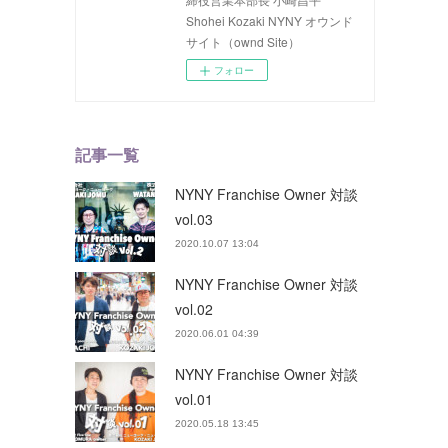
Shohei Kozaki NYNY オウンド
サイト（ownd Site）
フォロー
記事一覧
NYNY Franchise Owner 対談
vol.03
2020.10.07 13:04
NYNY Franchise Owner 対談
vol.02
2020.06.01 04:39
NYNY Franchise Owner 対談
vol.01
2020.05.18 13:45