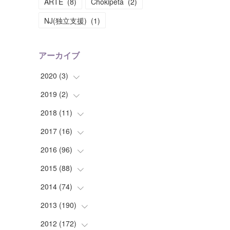
ARTE
(
8
)
Chokipeta
(
2
)
NJ(独立支援)
(
1
)
アーカイブ
2020
(
3
)
2019
(
2
(
)
1
)
(
1
)
2018
(
11
(
1
)
)
(
1
)
(
1
)
2017
(
16
(
2
)
)
(
1
)
2016
(
96
(
1
)
)
(
1
)
(
2
)
2015
(
88
(
2
)
)
(
1
)
(
1
)
(
5
)
2014
(
74
(
4
)
)
(
3
)
(
3
)
(
6
)
(
7
)
2013
(
190
(
9
)
)
(
2
)
(
1
)
(
3
)
(
6
)
(
14
)
2012
(
172
(
17
)
)