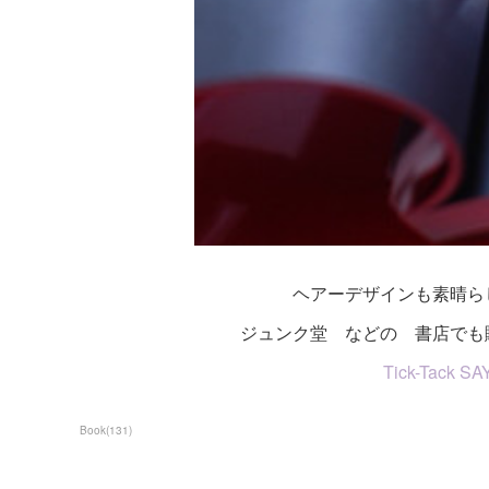
ヘアーデザインも素晴ら
ジュンク堂 などの 書店でも
Tick-Tack
Book
(
131
)