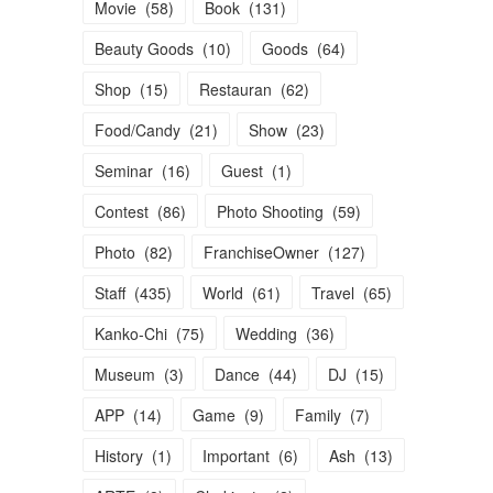
Movie
(
58
)
Book
(
131
)
Beauty Goods
(
10
)
Goods
(
64
)
Shop
(
15
)
Restauran
(
62
)
Food/Candy
(
21
)
Show
(
23
)
Seminar
(
16
)
Guest
(
1
)
Contest
(
86
)
Photo Shooting
(
59
)
Photo
(
82
)
FranchiseOwner
(
127
)
Staff
(
435
)
World
(
61
)
Travel
(
65
)
Kanko-Chi
(
75
)
Wedding
(
36
)
Museum
(
3
)
Dance
(
44
)
DJ
(
15
)
APP
(
14
)
Game
(
9
)
Family
(
7
)
History
(
1
)
Important
(
6
)
Ash
(
13
)