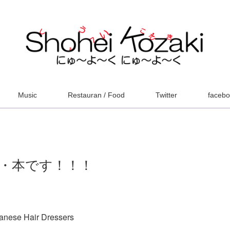
Music
Restauran / Food
Twitter
faceb
・本です！！！
anese Hair Dressers