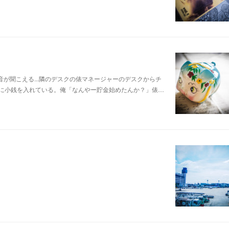
が聞こえる...隣のデスクの俵マネージャーのデスクからチ
に小銭を入れている。俺「なんやー貯金始めたんか？」俵…