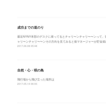
成功までの道のり
最近NYNY本部のデスクに座ってるとチャリ〜ンチャリ〜〜ンって、音
ャリ〜ンチャリ〜〜ンその方向を見てみると俵マネージャーが貯金箱
2017.06.08 05:48
自然・心・唄の島
飛行場から飛び立った場所は
2017.05.14 06:00