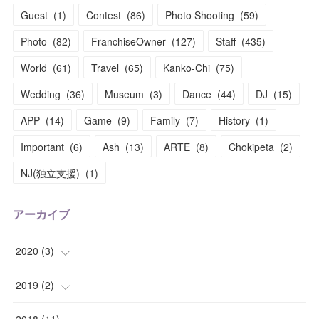
Guest
(
1
)
Contest
(
86
)
Photo Shooting
(
59
)
Photo
(
82
)
FranchiseOwner
(
127
)
Staff
(
435
)
World
(
61
)
Travel
(
65
)
Kanko-Chi
(
75
)
Wedding
(
36
)
Museum
(
3
)
Dance
(
44
)
DJ
(
15
)
APP
(
14
)
Game
(
9
)
Family
(
7
)
History
(
1
)
Important
(
6
)
Ash
(
13
)
ARTE
(
8
)
Chokipeta
(
2
)
NJ(独立支援)
(
1
)
アーカイブ
2020
(
3
)
(
1
)
2019
(
2
)
(
1
)
(
1
)