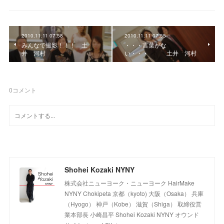
2010.11.11 07:58
2010.11.11 07:55
みんなで撮影！！！ 土
・・・言葉がな
井 河村
い・・・ 土井 河村
0
コメント
Shohei Kozaki NYNY
株式会社ニューヨーク・ニューヨーク HairMake
NYNY Chokipeta 京都（kyoto) 大阪（Osaka） 兵庫
（Hyogo） 神戸（Kobe） 滋賀（Shiga） 取締役営
業本部長 小崎昌平 Shohei Kozaki NYNY オウンド