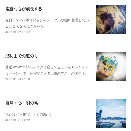
素直な心が成長する
先日、NYNY本部の自分のテーブルや棚を整理してい
るとこんなん見つかった
2017.06.10 04:50
成功までの道のり
最近NYNY本部のデスクに座ってるとチャリ〜ンチャ
リ〜〜ンって、音が聞こえる...隣のデスクの俵マネ…
2017.06.08 05:48
自然・心・唄の島
飛行場から飛び立った場所は
2017.05.14 06:00