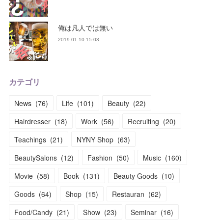
俺は凡人では無い
2019.01.10 15:03
カテゴリ
News
(
76
)
Life
(
101
)
Beauty
(
22
)
Hairdresser
(
18
)
Work
(
56
)
Recruiting
(
20
)
Teachings
(
21
)
NYNY Shop
(
63
)
BeautySalons
(
12
)
Fashion
(
50
)
Music
(
160
)
Movie
(
58
)
Book
(
131
)
Beauty Goods
(
10
)
Goods
(
64
)
Shop
(
15
)
Restauran
(
62
)
Food/Candy
(
21
)
Show
(
23
)
Seminar
(
16
)