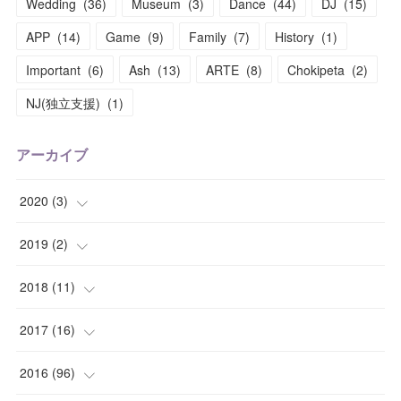
Wedding
(
36
)
Museum
(
3
)
Dance
(
44
)
DJ
(
15
)
APP
(
14
)
Game
(
9
)
Family
(
7
)
History
(
1
)
Important
(
6
)
Ash
(
13
)
ARTE
(
8
)
Chokipeta
(
2
)
NJ(独立支援)
(
1
)
アーカイブ
2020
(
3
)
(
1
)
2019
(
2
)
(
1
)
(
1
)
2018
(
11
)
(
1
)
(
1
)
(
2
)
2017
(
16
)
(
1
)
(
1
)
2016
(
96
)