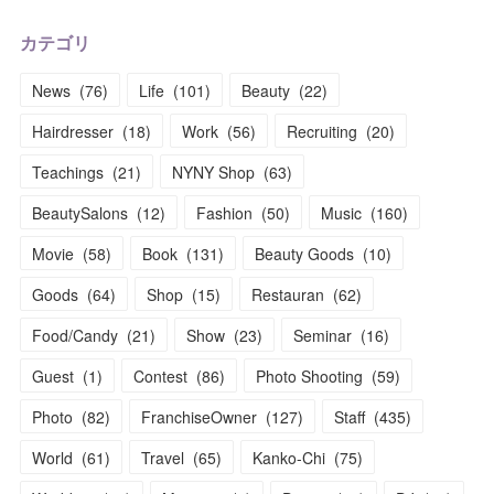
カテゴリ
News
(
76
)
Life
(
101
)
Beauty
(
22
)
Hairdresser
(
18
)
Work
(
56
)
Recruiting
(
20
)
Teachings
(
21
)
NYNY Shop
(
63
)
BeautySalons
(
12
)
Fashion
(
50
)
Music
(
160
)
Movie
(
58
)
Book
(
131
)
Beauty Goods
(
10
)
Goods
(
64
)
Shop
(
15
)
Restauran
(
62
)
Food/Candy
(
21
)
Show
(
23
)
Seminar
(
16
)
Guest
(
1
)
Contest
(
86
)
Photo Shooting
(
59
)
Photo
(
82
)
FranchiseOwner
(
127
)
Staff
(
435
)
World
(
61
)
Travel
(
65
)
Kanko-Chi
(
75
)