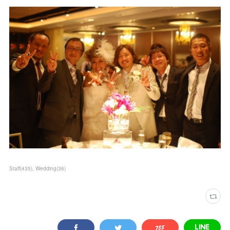
Staff
(
435
)
Wedding
(
36
)