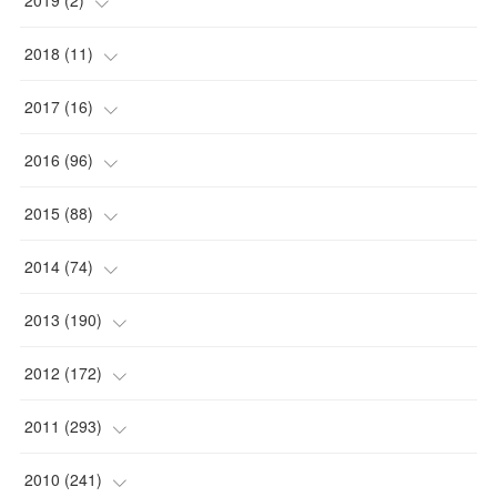
(
1
)
(
1
)
2018
(
11
)
(
1
)
(
1
)
(
2
)
2017
(
16
)
(
1
)
(
1
)
2016
(
96
)
(
1
)
(
2
)
(
2
)
2015
(
88
)
(
1
)
(
1
)
(
5
)
(
4
)
2014
(
74
)
(
3
)
(
3
)
(
6
)
(
7
)
(
9
)
2013
(
190
)
(
2
)
(
1
)
(
3
)
(
6
)
(
14
)
(
17
)
2012
(
172
)
(
1
)
(
4
)
(
4
)
(
6
)
(
6
)
(
22
)
(
12
)
2011
(
293
)
(
1
)
(
5
)
(
12
)
(
1
)
(
11
)
(
8
)
(
32
)
2010
(
241
)