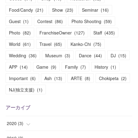
Food/Candy
(
21
)
Show
(
23
)
Seminar
(
16
)
Guest
(
1
)
Contest
(
86
)
Photo Shooting
(
59
)
Photo
(
82
)
FranchiseOwner
(
127
)
Staff
(
435
)
World
(
61
)
Travel
(
65
)
Kanko-Chi
(
75
)
Wedding
(
36
)
Museum
(
3
)
Dance
(
44
)
DJ
(
15
)
APP
(
14
)
Game
(
9
)
Family
(
7
)
History
(
1
)
Important
(
6
)
Ash
(
13
)
ARTE
(
8
)
Chokipeta
(
2
)
NJ(独立支援)
(
1
)
アーカイブ
2020
(
3
)
(
1
)
2019
(
2
)