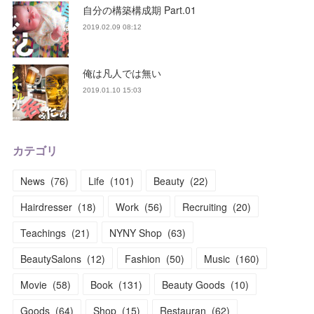
自分の構築構成期 Part.01
2019.02.09 08:12
俺は凡人では無い
2019.01.10 15:03
カテゴリ
News
(
76
)
Life
(
101
)
Beauty
(
22
)
Hairdresser
(
18
)
Work
(
56
)
Recruiting
(
20
)
Teachings
(
21
)
NYNY Shop
(
63
)
BeautySalons
(
12
)
Fashion
(
50
)
Music
(
160
)
Movie
(
58
)
Book
(
131
)
Beauty Goods
(
10
)
Goods
(
64
)
Shop
(
15
)
Restauran
(
62
)