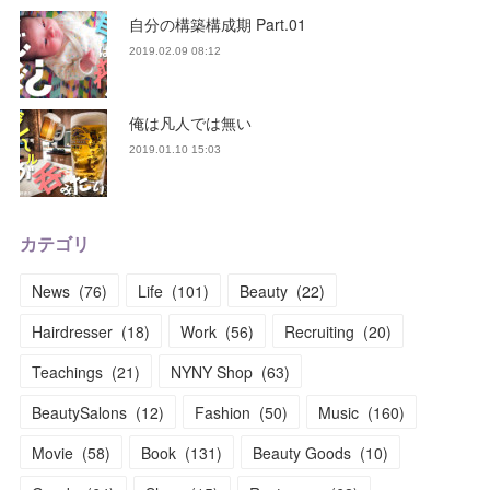
自分の構築構成期 Part.01
2019.02.09 08:12
俺は凡人では無い
2019.01.10 15:03
カテゴリ
News
(
76
)
Life
(
101
)
Beauty
(
22
)
Hairdresser
(
18
)
Work
(
56
)
Recruiting
(
20
)
Teachings
(
21
)
NYNY Shop
(
63
)
BeautySalons
(
12
)
Fashion
(
50
)
Music
(
160
)
Movie
(
58
)
Book
(
131
)
Beauty Goods
(
10
)