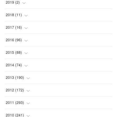
(
1
)
2019
(
2
)
(
1
)
(
1
)
2018
(
11
)
(
1
)
(
1
)
(
2
)
2017
(
16
)
(
1
)
(
1
)
2016
(
96
)
(
1
)
(
2
)
(
2
)
2015
(
88
)
(
1
)
(
1
)
(
5
)
(
4
)
2014
(
74
)
(
3
)
(
3
)
(
6
)
(
7
)
(
9
)
2013
(
190
)
(
2
)
(
1
)
(
3
)
(
6
)
(
14
)
(
17
)
2012
(
172
)
(
1
)
(
4
)
(
4
)
(
6
)
(
6
)
(
22
)
(
12
)
2011
(
293
)
(
1
)
(
5
)
(
12
)
(
1
)
(
11
)
(
8
)
(
32
)
2010
(
241
)