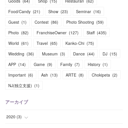
Goods
(
64
)
Shop
(
15
)
Restauran
(
62
)
Food/Candy
(
21
)
Show
(
23
)
Seminar
(
16
)
Guest
(
1
)
Contest
(
86
)
Photo Shooting
(
59
)
Photo
(
82
)
FranchiseOwner
(
127
)
Staff
(
435
)
World
(
61
)
Travel
(
65
)
Kanko-Chi
(
75
)
Wedding
(
36
)
Museum
(
3
)
Dance
(
44
)
DJ
(
15
)
APP
(
14
)
Game
(
9
)
Family
(
7
)
History
(
1
)
Important
(
6
)
Ash
(
13
)
ARTE
(
8
)
Chokipeta
(
2
)
NJ(独立支援)
(
1
)
アーカイブ
2020
(
3
)