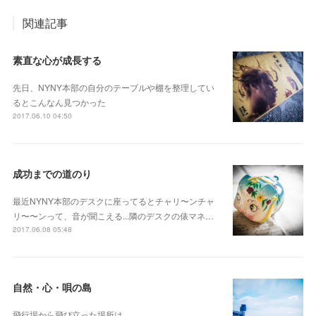
関連記事
素直な心が成長する
先日、NYNY本部の自分のテーブルや棚を整理してい
るとこんなん見つかった
2017.06.10 04:50
成功までの道のり
最近NYNY本部のデスクに座ってるとチャリ〜ンチャ
リ〜〜ンって、音が聞こえる...隣のデスクの俵マネ…
2017.06.08 05:48
自然・心・唄の島
飛行場から飛び立った場所は