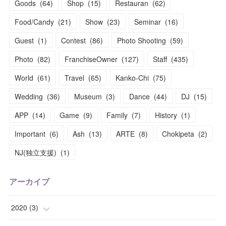
Goods
(
64
)
Shop
(
15
)
Restauran
(
62
)
Food/Candy
(
21
)
Show
(
23
)
Seminar
(
16
)
Guest
(
1
)
Contest
(
86
)
Photo Shooting
(
59
)
Photo
(
82
)
FranchiseOwner
(
127
)
Staff
(
435
)
World
(
61
)
Travel
(
65
)
Kanko-Chi
(
75
)
Wedding
(
36
)
Museum
(
3
)
Dance
(
44
)
DJ
(
15
)
APP
(
14
)
Game
(
9
)
Family
(
7
)
History
(
1
)
Important
(
6
)
Ash
(
13
)
ARTE
(
8
)
Chokipeta
(
2
)
NJ(独立支援)
(
1
)
アーカイブ
2020
(
3
)