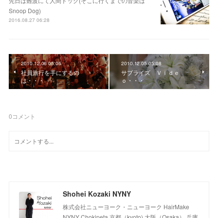
先日は難波にて人間ドッグ(そこに行くまでの音楽は
Snoop Dog)
2016.08.27 06:28
2010.12.06 05:06
2010.12.05 05:08
社員旅行を手にするの
サプライズ Ｖｉｄｅ
は・・・
ｏ・・・
0
コメント
Shohei Kozaki NYNY
株式会社ニューヨーク・ニューヨーク HairMake
NYNY Chokipeta 京都（kyoto) 大阪（Osaka） 兵庫