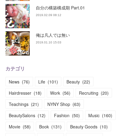
自分の構築構成期 Part.01
2019.02.09 08:12
俺は凡人では無い
2019.01.10 15:03
カテゴリ
News
(
76
)
Life
(
101
)
Beauty
(
22
)
Hairdresser
(
18
)
Work
(
56
)
Recruiting
(
20
)
Teachings
(
21
)
NYNY Shop
(
63
)
BeautySalons
(
12
)
Fashion
(
50
)
Music
(
160
)
Movie
(
58
)
Book
(
131
)
Beauty Goods
(
10
)