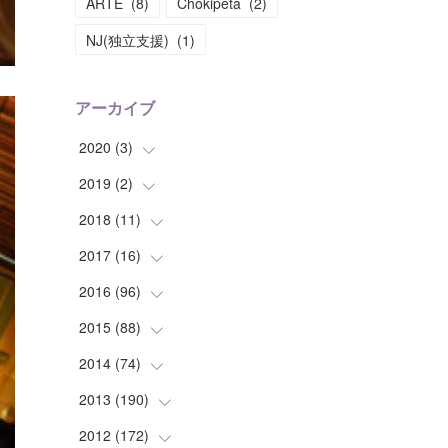
ARTE
(
8
)
Chokipeta
(
2
)
NJ(独立支援)
(
1
)
アーカイブ
2020
(
3
)
2019
(
2
(
)
1
)
(
1
)
2018
(
11
(
1
)
)
(
1
)
(
1
)
2017
(
16
(
2
)
)
(
1
)
2016
(
96
(
1
)
)
(
1
)
(
2
)
2015
(
88
(
2
)
)
(
1
)
(
1
)
(
5
)
2014
(
74
(
4
)
)
(
3
)
(
3
)
(
6
)
(
7
)
2013
(
190
(
9
)
)
(
2
)
(
1
)
(
3
)
(
6
)
(
14
)
2012
(
172
(
17
)
)