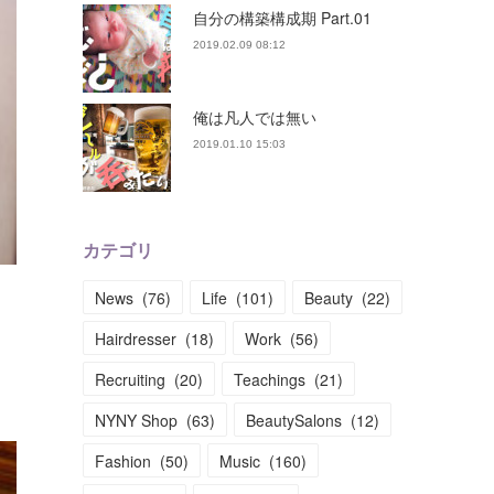
自分の構築構成期 Part.01
2019.02.09 08:12
俺は凡人では無い
2019.01.10 15:03
カテゴリ
News
(
76
)
Life
(
101
)
Beauty
(
22
)
Hairdresser
(
18
)
Work
(
56
)
Recruiting
(
20
)
Teachings
(
21
)
NYNY Shop
(
63
)
BeautySalons
(
12
)
Fashion
(
50
)
Music
(
160
)