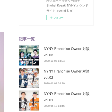
Shohei Kozaki NYNY オウンド
サイト（ownd Site）
フォロー
記事一覧
NYNY Franchise Owner 対談
vol.03
2020.10.07 13:04
NYNY Franchise Owner 対談
vol.02
2020.06.01 04:39
NYNY Franchise Owner 対談
vol.01
2020.05.18 13:45