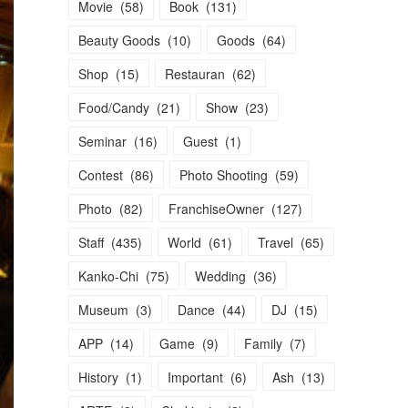
Movie
(
58
)
Book
(
131
)
Beauty Goods
(
10
)
Goods
(
64
)
Shop
(
15
)
Restauran
(
62
)
Food/Candy
(
21
)
Show
(
23
)
Seminar
(
16
)
Guest
(
1
)
Contest
(
86
)
Photo Shooting
(
59
)
Photo
(
82
)
FranchiseOwner
(
127
)
Staff
(
435
)
World
(
61
)
Travel
(
65
)
Kanko-Chi
(
75
)
Wedding
(
36
)
Museum
(
3
)
Dance
(
44
)
DJ
(
15
)
APP
(
14
)
Game
(
9
)
Family
(
7
)
History
(
1
)
Important
(
6
)
Ash
(
13
)