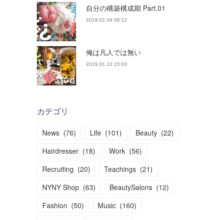
自分の構築構成期 Part.01
2019.02.09 08:12
俺は凡人では無い
2019.01.10 15:03
カテゴリ
News
(
76
)
Life
(
101
)
Beauty
(
22
)
Hairdresser
(
18
)
Work
(
56
)
Recruiting
(
20
)
Teachings
(
21
)
NYNY Shop
(
63
)
BeautySalons
(
12
)
Fashion
(
50
)
Music
(
160
)