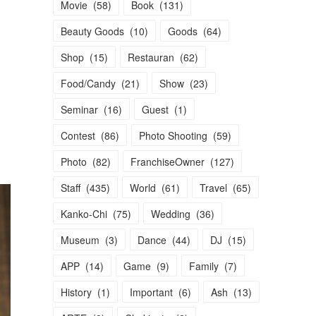
Movie
(
58
)
Book
(
131
)
Beauty Goods
(
10
)
Goods
(
64
)
Shop
(
15
)
Restauran
(
62
)
Food/Candy
(
21
)
Show
(
23
)
Seminar
(
16
)
Guest
(
1
)
Contest
(
86
)
Photo Shooting
(
59
)
Photo
(
82
)
FranchiseOwner
(
127
)
Staff
(
435
)
World
(
61
)
Travel
(
65
)
Kanko-Chi
(
75
)
Wedding
(
36
)
Museum
(
3
)
Dance
(
44
)
DJ
(
15
)
APP
(
14
)
Game
(
9
)
Family
(
7
)
History
(
1
)
Important
(
6
)
Ash
(
13
)