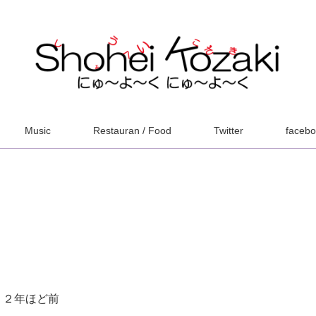
Music
Restauran / Food
Twitter
faceb
２年ほど前