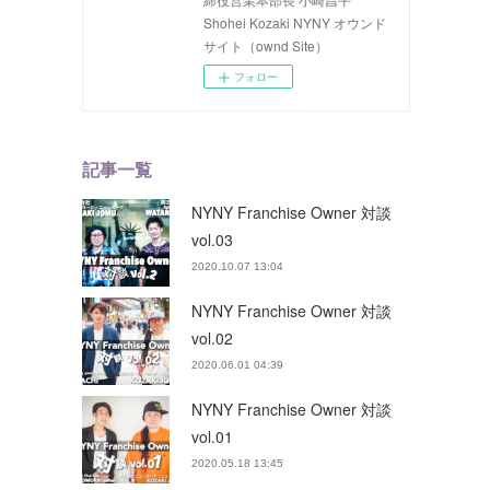
Shohei Kozaki NYNY オウンド
サイト（ownd Site）
フォロー
記事一覧
NYNY Franchise Owner 対談
vol.03
2020.10.07 13:04
NYNY Franchise Owner 対談
vol.02
2020.06.01 04:39
NYNY Franchise Owner 対談
vol.01
2020.05.18 13:45