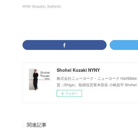
NYNY Shop
(
63
)
Staff
(
435
)
Shohei Kozaki NYNY
株式会社ニューヨーク・ニューヨーク HairMake NYNY
賀（Shiga） 取締役営業本部長 小崎昌平 Shohei K
フォロー
関連記事