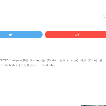
 Chokipeta 京都（kyoto) 大阪（Osaka） 兵庫（Hyogo） 神戸（Kobe） 滋
ozaki NYNY オウンドサイト（ownd Site）