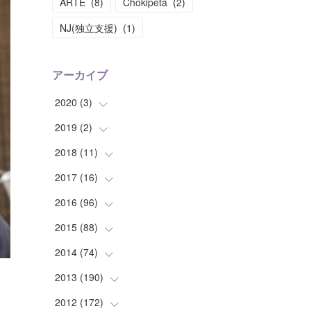
ARTE
(
8
)
Chokipeta
(
2
)
NJ(独立支援)
(
1
)
アーカイブ
2020
(
3
)
2019
(
2
(
)
1
)
(
1
)
2018
(
11
(
1
)
)
(
1
)
(
1
)
2017
(
16
(
2
)
)
(
1
)
2016
(
96
(
1
)
)
(
1
)
(
2
)
2015
(
88
(
2
)
)
(
1
)
(
1
)
(
5
)
2014
(
74
(
4
)
)
(
3
)
(
3
)
(
6
)
(
7
)
2013
(
190
(
9
)
)
(
2
)
(
1
)
(
3
)
(
6
)
(
14
)
2012
(
172
(
17
)
)