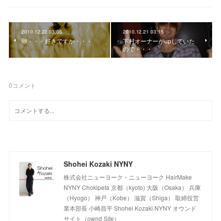
2010.12.22 03:05
2010.12.21 03:15
卵・・・好きですか・・・
下村オーナーがupしていた
ので・・・
0
コメント
Shohei Kozaki NYNY
株式会社ニューヨーク・ニューヨーク HairMake
NYNY Chokipeta 京都（kyoto) 大阪（Osaka） 兵庫
（Hyogo） 神戸（Kobe） 滋賀（Shiga） 取締役営
業本部長 小崎昌平 Shohei Kozaki NYNY オウンド
サイト（ownd Site）