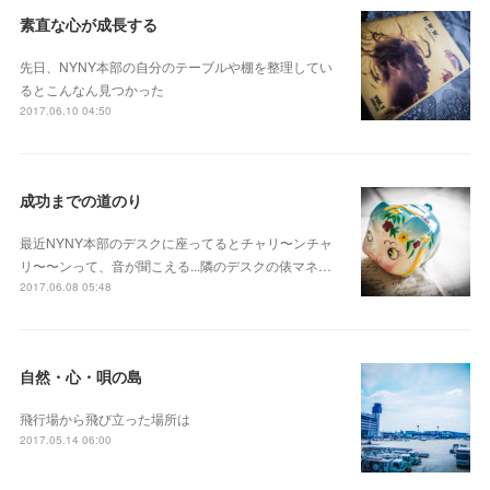
素直な心が成長する
先日、NYNY本部の自分のテーブルや棚を整理してい
るとこんなん見つかった
2017.06.10 04:50
成功までの道のり
最近NYNY本部のデスクに座ってるとチャリ〜ンチャ
リ〜〜ンって、音が聞こえる...隣のデスクの俵マネ…
2017.06.08 05:48
自然・心・唄の島
飛行場から飛び立った場所は
2017.05.14 06:00