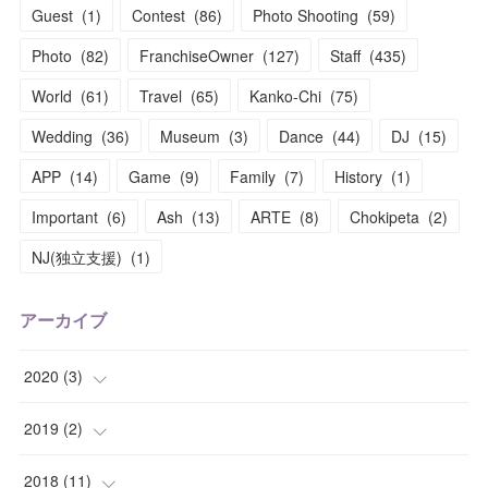
Guest
(
1
)
Contest
(
86
)
Photo Shooting
(
59
)
Photo
(
82
)
FranchiseOwner
(
127
)
Staff
(
435
)
World
(
61
)
Travel
(
65
)
Kanko-Chi
(
75
)
Wedding
(
36
)
Museum
(
3
)
Dance
(
44
)
DJ
(
15
)
APP
(
14
)
Game
(
9
)
Family
(
7
)
History
(
1
)
Important
(
6
)
Ash
(
13
)
ARTE
(
8
)
Chokipeta
(
2
)
NJ(独立支援)
(
1
)
アーカイブ
2020
(
3
)
(
1
)
2019
(
2
)
(
1
)
(
1
)
2018
(
11
)