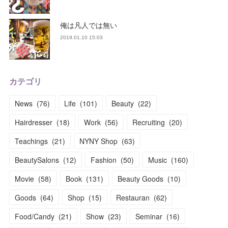
俺は凡人では無い
2019.01.10 15:03
カテゴリ
News
(
76
)
Life
(
101
)
Beauty
(
22
)
Hairdresser
(
18
)
Work
(
56
)
Recruiting
(
20
)
Teachings
(
21
)
NYNY Shop
(
63
)
BeautySalons
(
12
)
Fashion
(
50
)
Music
(
160
)
Movie
(
58
)
Book
(
131
)
Beauty Goods
(
10
)
Goods
(
64
)
Shop
(
15
)
Restauran
(
62
)
Food/Candy
(
21
)
Show
(
23
)
Seminar
(
16
)