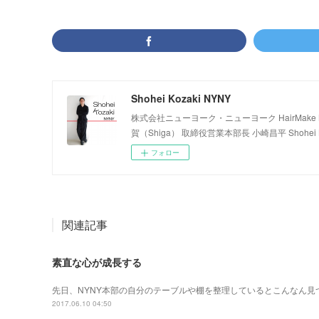
Shohei Kozaki NYNY
株式会社ニューヨーク・ニューヨーク HairMake NYNY
賀（Shiga） 取締役営業本部長 小崎昌平 Shohei K
フォロー
関連記事
素直な心が成長する
先日、NYNY本部の自分のテーブルや棚を整理しているとこんなん見
2017.06.10 04:50