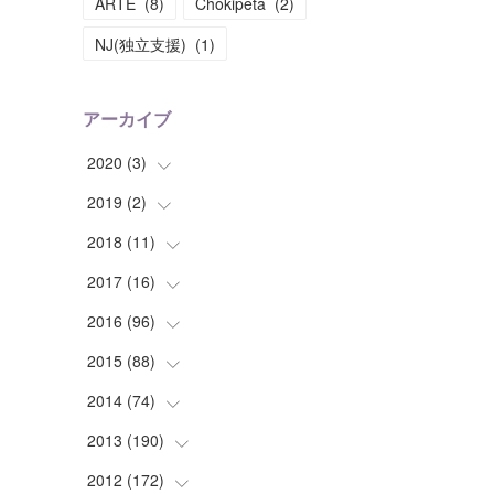
ARTE
(
8
)
Chokipeta
(
2
)
NJ(独立支援)
(
1
)
アーカイブ
2020
(
3
)
2019
(
2
(
)
1
)
(
1
)
2018
(
11
(
1
)
)
(
1
)
(
1
)
2017
(
16
(
2
)
)
(
1
)
2016
(
96
(
1
)
)
(
1
)
(
2
)
2015
(
88
(
2
)
)
(
1
)
(
1
)
(
5
)
2014
(
74
(
4
)
)
(
3
)
(
3
)
(
6
)
(
7
)
2013
(
190
(
9
)
)
(
2
)
(
1
)
(
3
)
(
6
)
(
14
)
2012
(
172
(
17
)
)