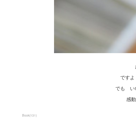
ですよ
でも 
感
Book
(
131
)