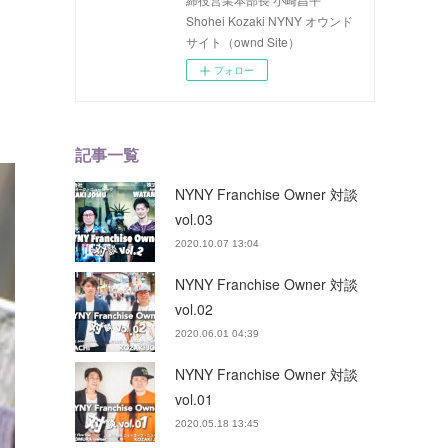
Shohei Kozaki NYNY オウンド
サイト（ownd Site）
フォロー
記事一覧
NYNY Franchise Owner 対談
vol.03
2020.10.07 13:04
NYNY Franchise Owner 対談
vol.02
2020.06.01 04:39
NYNY Franchise Owner 対談
vol.01
2020.05.18 13:45