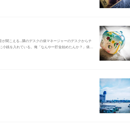
が聞こえる...隣のデスクの俵マネージャーのデスクからチ
に小銭を入れている。俺「なんやー貯金始めたんか？」俵…