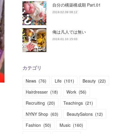
自分の構築構成期 Part.01
2019.02.09 08:12
俺は凡人では無い
2019.01.10 15:03
カテゴリ
News
(
76
)
Life
(
101
)
Beauty
(
22
)
Hairdresser
(
18
)
Work
(
56
)
Recruiting
(
20
)
Teachings
(
21
)
NYNY Shop
(
63
)
BeautySalons
(
12
)
Fashion
(
50
)
Music
(
160
)