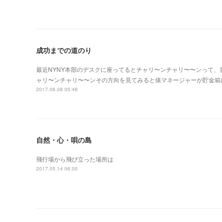
成功までの道のり
最近NYNY本部のデスクに座ってるとチャリ〜ンチャリ〜〜ンって、音
ャリ〜ンチャリ〜〜ンその方向を見てみると俵マネージャーが貯金箱
2017.06.08 05:48
自然・心・唄の島
飛行場から飛び立った場所は
2017.05.14 06:00