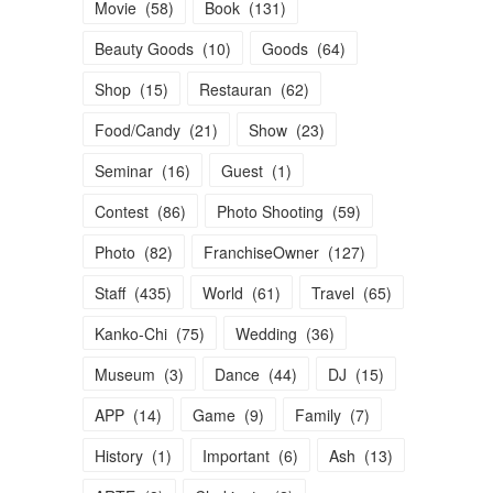
Movie
(
58
)
Book
(
131
)
Beauty Goods
(
10
)
Goods
(
64
)
Shop
(
15
)
Restauran
(
62
)
Food/Candy
(
21
)
Show
(
23
)
Seminar
(
16
)
Guest
(
1
)
Contest
(
86
)
Photo Shooting
(
59
)
Photo
(
82
)
FranchiseOwner
(
127
)
Staff
(
435
)
World
(
61
)
Travel
(
65
)
Kanko-Chi
(
75
)
Wedding
(
36
)
Museum
(
3
)
Dance
(
44
)
DJ
(
15
)
APP
(
14
)
Game
(
9
)
Family
(
7
)
History
(
1
)
Important
(
6
)
Ash
(
13
)