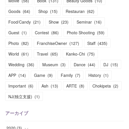
Movie
(
58
)
Book
(
131
)
Beauty Goods
(
10
)
Goods
(
64
)
Shop
(
15
)
Restauran
(
62
)
Food/Candy
(
21
)
Show
(
23
)
Seminar
(
16
)
Guest
(
1
)
Contest
(
86
)
Photo Shooting
(
59
)
Photo
(
82
)
FranchiseOwner
(
127
)
Staff
(
435
)
World
(
61
)
Travel
(
65
)
Kanko-Chi
(
75
)
Wedding
(
36
)
Museum
(
3
)
Dance
(
44
)
DJ
(
15
)
APP
(
14
)
Game
(
9
)
Family
(
7
)
History
(
1
)
Important
(
6
)
Ash
(
13
)
ARTE
(
8
)
Chokipeta
(
2
)
NJ(独立支援)
(
1
)
アーカイブ
2020
(
3
)