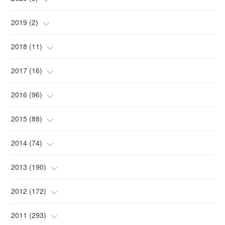
(
1
)
2019
(
2
)
(
1
)
(
1
)
2018
(
11
)
(
1
)
(
1
)
(
2
)
2017
(
16
)
(
1
)
(
1
)
2016
(
96
)
(
1
)
(
2
)
(
2
)
2015
(
88
)
(
1
)
(
1
)
(
5
)
(
4
)
2014
(
74
)
(
3
)
(
3
)
(
6
)
(
7
)
(
9
)
2013
(
190
)
(
2
)
(
1
)
(
3
)
(
6
)
(
14
)
(
17
)
2012
(
172
)
(
1
)
(
4
)
(
4
)
(
6
)
(
6
)
(
22
)
(
12
)
2011
(
293
)