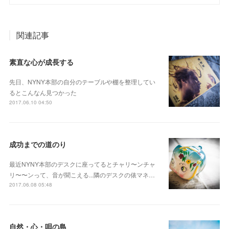
関連記事
素直な心が成長する
先日、NYNY本部の自分のテーブルや棚を整理してい
るとこんなん見つかった
2017.06.10 04:50
成功までの道のり
最近NYNY本部のデスクに座ってるとチャリ〜ンチャ
リ〜〜ンって、音が聞こえる...隣のデスクの俵マネ…
2017.06.08 05:48
自然・心・唄の島