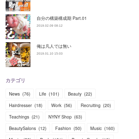
自分の構築構成期 Part.01
2019.02.09 08:12
俺は凡人では無い
2019.01.10 15:03
カテゴリ
News
(
76
)
Life
(
101
)
Beauty
(
22
)
Hairdresser
(
18
)
Work
(
56
)
Recruiting
(
20
)
Teachings
(
21
)
NYNY Shop
(
63
)
BeautySalons
(
12
)
Fashion
(
50
)
Music
(
160
)