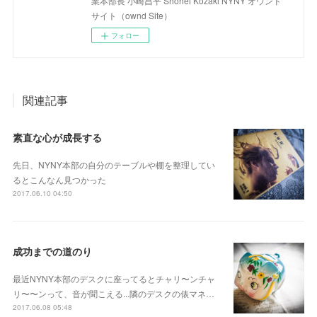
業本部長 小崎昌平 Shohei Kozaki NYNY オウンド
サイト（ownd Site）
フォロー
関連記事
素直な心が成長する
先日、NYNY本部の自分のテーブルや棚を整理してい
るとこんなん見つかった
2017.06.10 04:50
成功までの道のり
最近NYNY本部のデスクに座ってるとチャリ〜ンチャ
リ〜〜ンって、音が聞こえる...隣のデスクの俵マネ…
2017.06.08 05:48