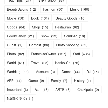
Teachings
(
21
)
NYNY Shop
(
63
)
BeautySalons
(
12
)
Fashion
(
50
)
Music
(
160
)
Movie
(
58
)
Book
(
131
)
Beauty Goods
(
10
)
Goods
(
64
)
Shop
(
15
)
Restauran
(
62
)
Food/Candy
(
21
)
Show
(
23
)
Seminar
(
16
)
Guest
(
1
)
Contest
(
86
)
Photo Shooting
(
59
)
Photo
(
82
)
FranchiseOwner
(
127
)
Staff
(
435
)
World
(
61
)
Travel
(
65
)
Kanko-Chi
(
75
)
Wedding
(
36
)
Museum
(
3
)
Dance
(
44
)
DJ
(
15
)
APP
(
14
)
Game
(
9
)
Family
(
7
)
History
(
1
)
Important
(
6
)
Ash
(
13
)
ARTE
(
8
)
Chokipeta
(
2
)
NJ(独立支援)
(
1
)