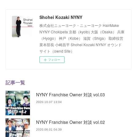
Shohei Kozaki NYNY
株式会社ニューヨーク・ニューヨーク HairMake
NYNY Chokipeta 京都（kyoto) 大阪（Osaka） 兵庫
（Hyogo） 神戸（Kobe） 滋賀（Shiga） 取締役営
業本部長 小崎昌平 Shohei Kozaki NYNY オウンド
サイト（ownd Site）
フォロー
記事一覧
NYNY Franchise Owner 対談 vol.03
2020.10.07 13:04
NYNY Franchise Owner 対談 vol.02
2020.06.01 04:39