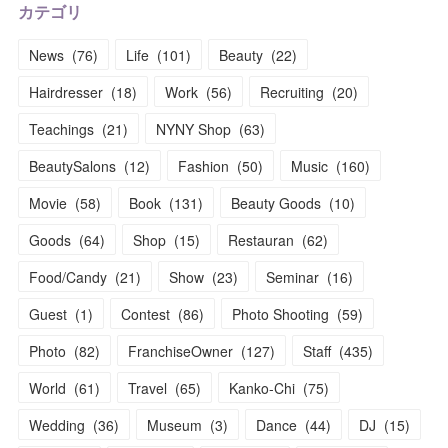
カテゴリ
News
(
76
)
Life
(
101
)
Beauty
(
22
)
Hairdresser
(
18
)
Work
(
56
)
Recruiting
(
20
)
Teachings
(
21
)
NYNY Shop
(
63
)
BeautySalons
(
12
)
Fashion
(
50
)
Music
(
160
)
Movie
(
58
)
Book
(
131
)
Beauty Goods
(
10
)
Goods
(
64
)
Shop
(
15
)
Restauran
(
62
)
Food/Candy
(
21
)
Show
(
23
)
Seminar
(
16
)
Guest
(
1
)
Contest
(
86
)
Photo Shooting
(
59
)
Photo
(
82
)
FranchiseOwner
(
127
)
Staff
(
435
)
World
(
61
)
Travel
(
65
)
Kanko-Chi
(
75
)
Wedding
(
36
)
Museum
(
3
)
Dance
(
44
)
DJ
(
15
)