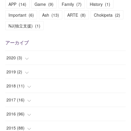
APP
(
14
)
Game
(
9
)
Family
(
7
)
History
(
1
)
Important
(
6
)
Ash
(
13
)
ARTE
(
8
)
Chokipeta
(
2
)
NJ(独立支援)
(
1
)
アーカイブ
2020
(
3
)
(
1
)
2019
(
2
)
(
1
)
(
1
)
2018
(
11
)
(
1
)
(
1
)
(
2
)
2017
(
16
)
(
1
)
(
1
)
2016
(
96
)
(
1
)
(
2
)
(
2
)
2015
(
88
)