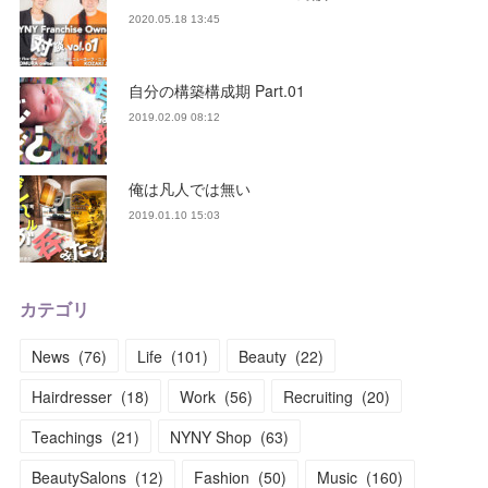
2020.05.18 13:45
自分の構築構成期 Part.01
2019.02.09 08:12
俺は凡人では無い
2019.01.10 15:03
カテゴリ
News
(
76
)
Life
(
101
)
Beauty
(
22
)
Hairdresser
(
18
)
Work
(
56
)
Recruiting
(
20
)
Teachings
(
21
)
NYNY Shop
(
63
)
BeautySalons
(
12
)
Fashion
(
50
)
Music
(
160
)