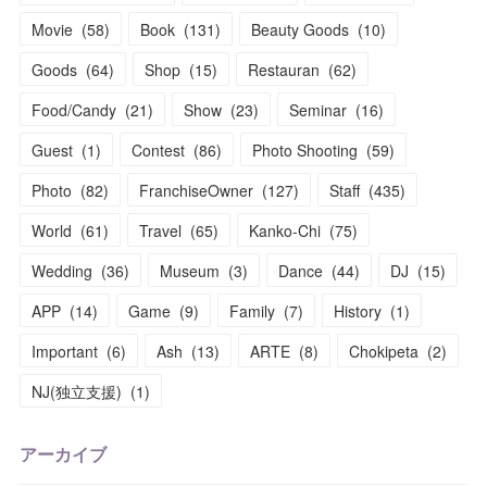
Movie
(
58
)
Book
(
131
)
Beauty Goods
(
10
)
Goods
(
64
)
Shop
(
15
)
Restauran
(
62
)
Food/Candy
(
21
)
Show
(
23
)
Seminar
(
16
)
Guest
(
1
)
Contest
(
86
)
Photo Shooting
(
59
)
Photo
(
82
)
FranchiseOwner
(
127
)
Staff
(
435
)
World
(
61
)
Travel
(
65
)
Kanko-Chi
(
75
)
Wedding
(
36
)
Museum
(
3
)
Dance
(
44
)
DJ
(
15
)
APP
(
14
)
Game
(
9
)
Family
(
7
)
History
(
1
)
Important
(
6
)
Ash
(
13
)
ARTE
(
8
)
Chokipeta
(
2
)
NJ(独立支援)
(
1
)
アーカイブ