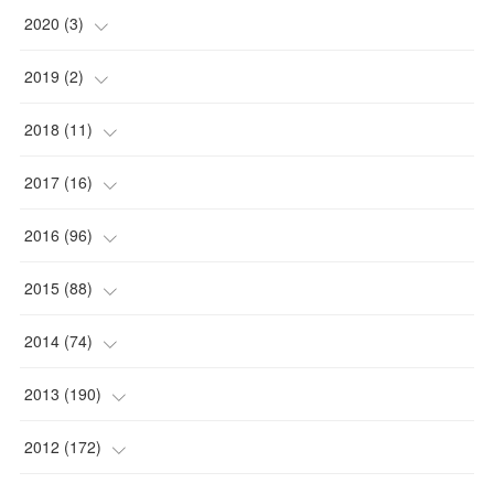
2020
(
3
)
(
1
)
2019
(
2
)
(
1
)
(
1
)
2018
(
11
)
(
1
)
(
1
)
(
2
)
2017
(
16
)
(
1
)
(
1
)
2016
(
96
)
(
1
)
(
2
)
(
2
)
2015
(
88
)
(
1
)
(
1
)
(
5
)
(
4
)
2014
(
74
)
(
3
)
(
3
)
(
6
)
(
7
)
(
9
)
2013
(
190
)
(
2
)
(
1
)
(
3
)
(
6
)
(
14
)
(
17
)
2012
(
172
)
(
1
)
(
4
)
(
4
)
(
6
)
(
6
)