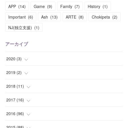
APP
(
14
)
Game
(
9
)
Family
(
7
)
History
(
1
)
Important
(
6
)
Ash
(
13
)
ARTE
(
8
)
Chokipeta
(
2
)
NJ(独立支援)
(
1
)
アーカイブ
2020
(
3
)
(
1
)
2019
(
2
)
(
1
)
(
1
)
2018
(
11
)
(
1
)
(
1
)
(
2
)
2017
(
16
)
(
1
)
(
1
)
2016
(
96
)
(
1
)
(
2
)
(
2
)
2015
(
88
)