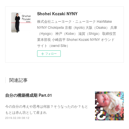
Shohei Kozaki NYNY
株式会社ニューヨーク・ニューヨーク HairMake
NYNY Chokipeta 京都（kyoto) 大阪（Osaka） 兵庫
（Hyogo） 神戸（Kobe） 滋賀（Shiga） 取締役営
業本部長 小崎昌平 Shohei Kozaki NYNY オウンド
サイト（ownd Site）
フォロー
関連記事
自分の構築構成期 Part.01
今の自分の考えや思考は何故？そうなったのか？もと
もとは赤ん坊として産まれ
2019.02.09 08:12