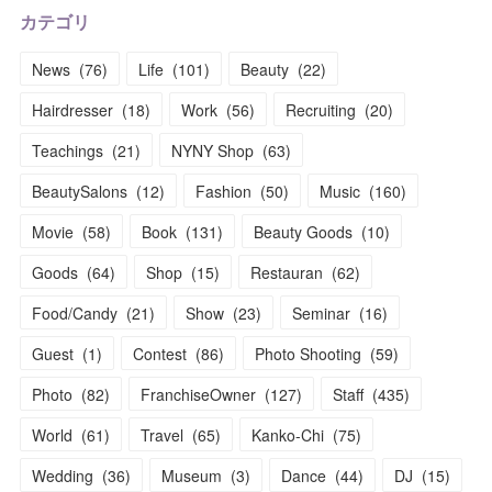
カテゴリ
News
(
76
)
Life
(
101
)
Beauty
(
22
)
Hairdresser
(
18
)
Work
(
56
)
Recruiting
(
20
)
Teachings
(
21
)
NYNY Shop
(
63
)
BeautySalons
(
12
)
Fashion
(
50
)
Music
(
160
)
Movie
(
58
)
Book
(
131
)
Beauty Goods
(
10
)
Goods
(
64
)
Shop
(
15
)
Restauran
(
62
)
Food/Candy
(
21
)
Show
(
23
)
Seminar
(
16
)
Guest
(
1
)
Contest
(
86
)
Photo Shooting
(
59
)
Photo
(
82
)
FranchiseOwner
(
127
)
Staff
(
435
)
World
(
61
)
Travel
(
65
)
Kanko-Chi
(
75
)
Wedding
(
36
)
Museum
(
3
)
Dance
(
44
)
DJ
(
15
)