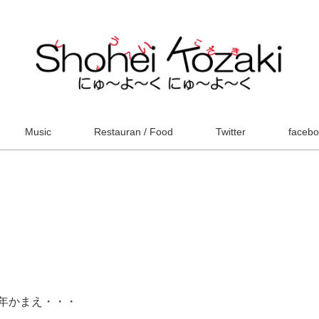
Music
Restauran / Food
Twitter
faceb
年かまえ・・・