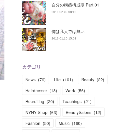
自分の構築構成期 Part.01
2019.02.09 08:12
俺は凡人では無い
2019.01.10 15:03
カテゴリ
News
(
76
)
Life
(
101
)
Beauty
(
22
)
Hairdresser
(
18
)
Work
(
56
)
Recruiting
(
20
)
Teachings
(
21
)
NYNY Shop
(
63
)
BeautySalons
(
12
)
Fashion
(
50
)
Music
(
160
)