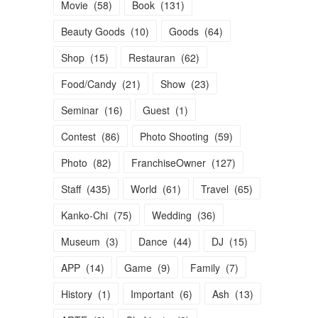
Movie
(
58
)
Book
(
131
)
Beauty Goods
(
10
)
Goods
(
64
)
Shop
(
15
)
Restauran
(
62
)
Food/Candy
(
21
)
Show
(
23
)
Seminar
(
16
)
Guest
(
1
)
Contest
(
86
)
Photo Shooting
(
59
)
Photo
(
82
)
FranchiseOwner
(
127
)
Staff
(
435
)
World
(
61
)
Travel
(
65
)
Kanko-Chi
(
75
)
Wedding
(
36
)
Museum
(
3
)
Dance
(
44
)
DJ
(
15
)
APP
(
14
)
Game
(
9
)
Family
(
7
)
History
(
1
)
Important
(
6
)
Ash
(
13
)