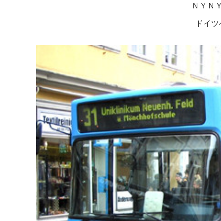
ＮＹＮ
ドイツ