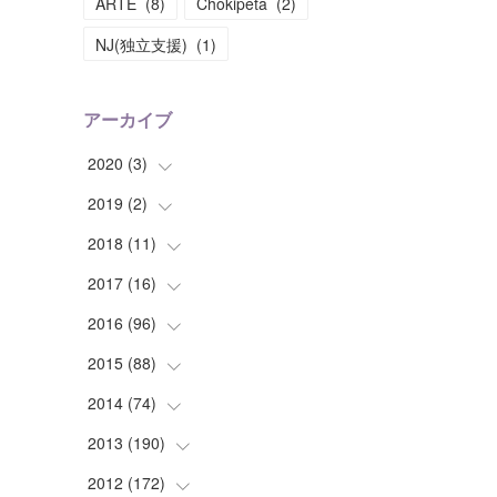
ARTE
(
8
)
Chokipeta
(
2
)
NJ(独立支援)
(
1
)
アーカイブ
2020
(
3
)
2019
(
2
(
)
1
)
(
1
)
2018
(
11
(
1
)
)
(
1
)
(
1
)
2017
(
16
(
2
)
)
(
1
)
2016
(
96
(
1
)
)
(
1
)
(
2
)
2015
(
88
(
2
)
)
(
1
)
(
1
)
(
5
)
2014
(
74
(
4
)
)
(
3
)
(
3
)
(
6
)
(
7
)
2013
(
190
(
9
)
)
(
2
)
(
1
)
(
3
)
(
6
)
(
14
)
2012
(
172
(
17
)
)