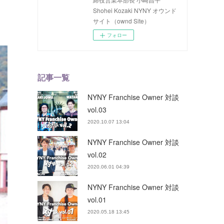
Shohei Kozaki NYNY オウンド
サイト（ownd Site）
フォロー
記事一覧
NYNY Franchise Owner 対談
vol.03
2020.10.07 13:04
NYNY Franchise Owner 対談
vol.02
2020.06.01 04:39
NYNY Franchise Owner 対談
vol.01
2020.05.18 13:45