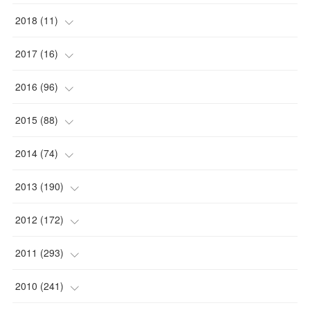
(
1
)
(
1
)
2018
(
11
)
(
1
)
(
1
)
(
2
)
2017
(
16
)
(
1
)
(
1
)
2016
(
96
)
(
1
)
(
2
)
(
2
)
2015
(
88
)
(
1
)
(
1
)
(
5
)
(
4
)
2014
(
74
)
(
3
)
(
3
)
(
6
)
(
7
)
(
9
)
2013
(
190
)
(
2
)
(
1
)
(
3
)
(
6
)
(
14
)
(
17
)
2012
(
172
)
(
1
)
(
4
)
(
4
)
(
6
)
(
6
)
(
22
)
(
12
)
2011
(
293
)
(
1
)
(
5
)
(
12
)
(
1
)
(
11
)
(
8
)
(
32
)
2010
(
241
)
(
3
)
(
7
)