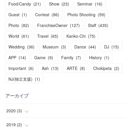
Food/Candy
(
21
)
Show
(
23
)
Seminar
(
16
)
Guest
(
1
)
Contest
(
86
)
Photo Shooting
(
59
)
Photo
(
82
)
FranchiseOwner
(
127
)
Staff
(
435
)
World
(
61
)
Travel
(
65
)
Kanko-Chi
(
75
)
Wedding
(
36
)
Museum
(
3
)
Dance
(
44
)
DJ
(
15
)
APP
(
14
)
Game
(
9
)
Family
(
7
)
History
(
1
)
Important
(
6
)
Ash
(
13
)
ARTE
(
8
)
Chokipeta
(
2
)
NJ(独立支援)
(
1
)
アーカイブ
2020
(
3
)
(
1
)
2019
(
2
)