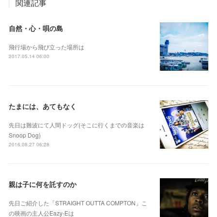
関連記事
自然・心・唄の島
飛行場から飛び立った場所は
2017.05.14 06:00
たまには、あてもなく
先日は難波にて人間ドッグ(そこに行くまでの音楽は
Snoop Dog)
2016.08.27 06:28
親は子に何を託すのか
先日ご紹介した「STRAIGHT OUTTA COMPTON」こ
の映画の主人公Eazy-Eは