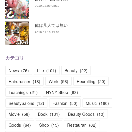
2019.02.09 08:12
俺は凡人では無い
2019.01.10 15:03
カテゴリ
News
(
76
)
Life
(
101
)
Beauty
(
22
)
Hairdresser
(
18
)
Work
(
56
)
Recruiting
(
20
)
Teachings
(
21
)
NYNY Shop
(
63
)
BeautySalons
(
12
)
Fashion
(
50
)
Music
(
160
)
Movie
(
58
)
Book
(
131
)
Beauty Goods
(
10
)
Goods
(
64
)
Shop
(
15
)
Restauran
(
62
)