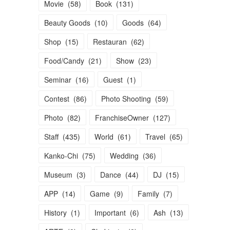
Movie
(
58
)
Book
(
131
)
Beauty Goods
(
10
)
Goods
(
64
)
Shop
(
15
)
Restauran
(
62
)
Food/Candy
(
21
)
Show
(
23
)
Seminar
(
16
)
Guest
(
1
)
Contest
(
86
)
Photo Shooting
(
59
)
Photo
(
82
)
FranchiseOwner
(
127
)
Staff
(
435
)
World
(
61
)
Travel
(
65
)
Kanko-Chi
(
75
)
Wedding
(
36
)
Museum
(
3
)
Dance
(
44
)
DJ
(
15
)
APP
(
14
)
Game
(
9
)
Family
(
7
)
History
(
1
)
Important
(
6
)
Ash
(
13
)