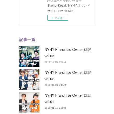
Shohei Kozaki NYNY オウンド
サイト（ownd Site）
フォロー
記事一覧
NYNY Franchise Owner 対談
vol.03
2020.10.07 13:04
NYNY Franchise Owner 対談
vol.02
2020.06.01 04:39
NYNY Franchise Owner 対談
vol.01
2020.05.18 13:45