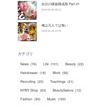
自分の構築構成期 Part.01
2019.02.09 08:12
俺は凡人では無い
2019.01.10 15:03
カテゴリ
News
(
76
)
Life
(
101
)
Beauty
(
22
)
Hairdresser
(
18
)
Work
(
56
)
Recruiting
(
20
)
Teachings
(
21
)
NYNY Shop
(
63
)
BeautySalons
(
12
)
Fashion
(
50
)
Music
(
160
)