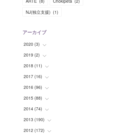
ARTE
(
8
)
Chokipeta
(
2
)
NJ(独立支援)
(
1
)
アーカイブ
2020
(
3
)
2019
(
2
(
)
1
)
(
1
)
2018
(
11
(
1
)
)
(
1
)
(
1
)
2017
(
16
(
2
)
)
(
1
)
2016
(
96
(
1
)
)
(
1
)
(
2
)
2015
(
88
(
2
)
)
(
1
)
(
1
)
(
5
)
2014
(
74
(
4
)
)
(
3
)
(
3
)
(
6
)
(
7
)
2013
(
190
(
9
)
)
(
2
)
(
1
)
(
3
)
(
6
)
(
14
)
2012
(
172
(
17
)
)