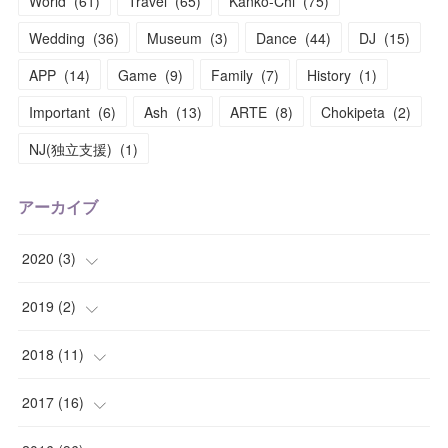
World
(
61
)
Travel
(
65
)
Kanko-Chi
(
75
)
Wedding
(
36
)
Museum
(
3
)
Dance
(
44
)
DJ
(
15
)
APP
(
14
)
Game
(
9
)
Family
(
7
)
History
(
1
)
Important
(
6
)
Ash
(
13
)
ARTE
(
8
)
Chokipeta
(
2
)
NJ(独立支援)
(
1
)
アーカイブ
2020
(
3
)
(
1
)
2019
(
2
)
(
1
)
(
1
)
2018
(
11
)
(
1
)
(
1
)
(
2
)
2017
(
16
)
(
1
)