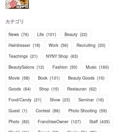
カテゴリ
News
(
76
)
Life
(
101
)
Beauty
(
22
)
Hairdresser
(
18
)
Work
(
56
)
Recruiting
(
20
)
Teachings
(
21
)
NYNY Shop
(
63
)
BeautySalons
(
12
)
Fashion
(
50
)
Music
(
160
)
Movie
(
58
)
Book
(
131
)
Beauty Goods
(
10
)
Goods
(
64
)
Shop
(
15
)
Restauran
(
62
)
Food/Candy
(
21
)
Show
(
23
)
Seminar
(
16
)
Guest
(
1
)
Contest
(
86
)
Photo Shooting
(
59
)
Photo
(
82
)
FranchiseOwner
(
127
)
Staff
(
435
)