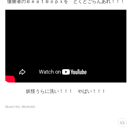
優勝者のＢｅａｔＢｏｐｘを とくとごらんあれ！！！
妖怪うらに洗い！！！ やばい！！！
Music
(
160
)
Movie
(
58
)