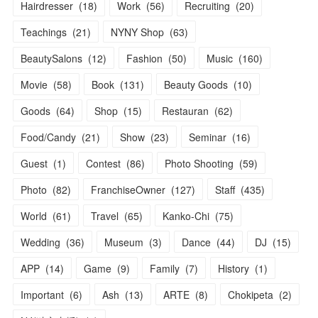
Hairdresser
(
18
)
Work
(
56
)
Recruiting
(
20
)
Teachings
(
21
)
NYNY Shop
(
63
)
BeautySalons
(
12
)
Fashion
(
50
)
Music
(
160
)
Movie
(
58
)
Book
(
131
)
Beauty Goods
(
10
)
Goods
(
64
)
Shop
(
15
)
Restauran
(
62
)
Food/Candy
(
21
)
Show
(
23
)
Seminar
(
16
)
Guest
(
1
)
Contest
(
86
)
Photo Shooting
(
59
)
Photo
(
82
)
FranchiseOwner
(
127
)
Staff
(
435
)
World
(
61
)
Travel
(
65
)
Kanko-Chi
(
75
)
Wedding
(
36
)
Museum
(
3
)
Dance
(
44
)
DJ
(
15
)
APP
(
14
)
Game
(
9
)
Family
(
7
)
History
(
1
)
Important
(
6
)
Ash
(
13
)
ARTE
(
8
)
Chokipeta
(
2
)