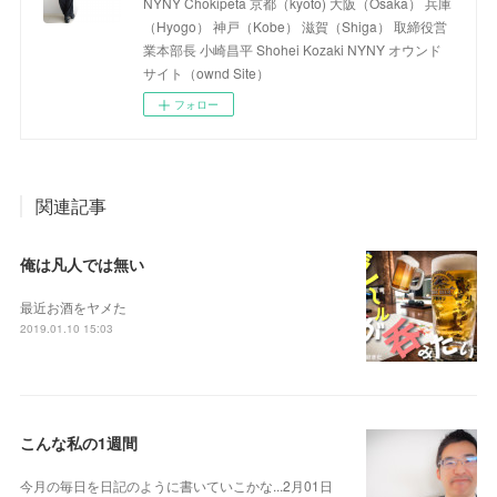
NYNY Chokipeta 京都（kyoto) 大阪（Osaka） 兵庫
（Hyogo） 神戸（Kobe） 滋賀（Shiga） 取締役営
業本部長 小崎昌平 Shohei Kozaki NYNY オウンド
サイト（ownd Site）
フォロー
関連記事
俺は凡人では無い
最近お酒をヤメた
2019.01.10 15:03
こんな私の1週間
今月の毎日を日記のように書いていこかな...2月01日