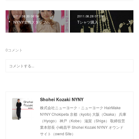
2011.08.30 06:06
2011.08.28 07:19
NYNY女性スタッフへ
Tシャツ購入
0
コメント
Shohei Kozaki NYNY
株式会社ニューヨーク・ニューヨーク HairMake
NYNY Chokipeta 京都（kyoto) 大阪（Osaka） 兵庫
（Hyogo） 神戸（Kobe） 滋賀（Shiga） 取締役営
業本部長 小崎昌平 Shohei Kozaki NYNY オウンド
サイト（ownd Site）