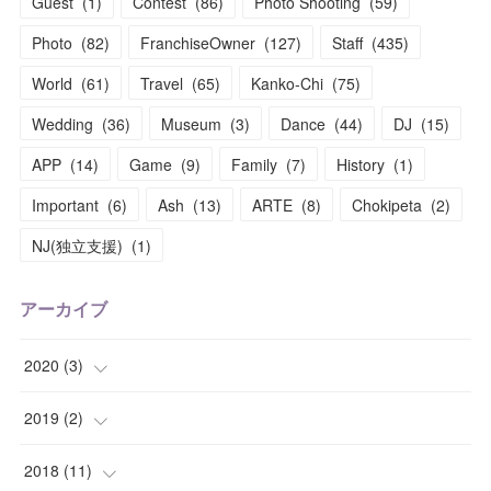
Guest
(
1
)
Contest
(
86
)
Photo Shooting
(
59
)
Photo
(
82
)
FranchiseOwner
(
127
)
Staff
(
435
)
World
(
61
)
Travel
(
65
)
Kanko-Chi
(
75
)
Wedding
(
36
)
Museum
(
3
)
Dance
(
44
)
DJ
(
15
)
APP
(
14
)
Game
(
9
)
Family
(
7
)
History
(
1
)
Important
(
6
)
Ash
(
13
)
ARTE
(
8
)
Chokipeta
(
2
)
NJ(独立支援)
(
1
)
アーカイブ
2020
(
3
)
(
1
)
2019
(
2
)
(
1
)
(
1
)
2018
(
11
)