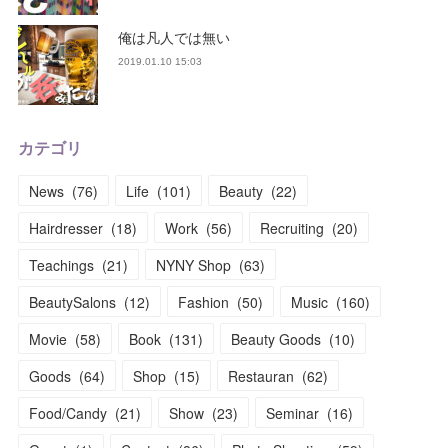
俺は凡人では無い
2019.01.10 15:03
カテゴリ
News
(
76
)
Life
(
101
)
Beauty
(
22
)
Hairdresser
(
18
)
Work
(
56
)
Recruiting
(
20
)
Teachings
(
21
)
NYNY Shop
(
63
)
BeautySalons
(
12
)
Fashion
(
50
)
Music
(
160
)
Movie
(
58
)
Book
(
131
)
Beauty Goods
(
10
)
Goods
(
64
)
Shop
(
15
)
Restauran
(
62
)
Food/Candy
(
21
)
Show
(
23
)
Seminar
(
16
)