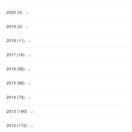
2020
(
3
)
(
1
)
2019
(
2
)
(
1
)
(
1
)
2018
(
11
)
(
1
)
(
1
)
(
2
)
2017
(
16
)
(
1
)
(
1
)
2016
(
96
)
(
1
)
(
2
)
(
2
)
2015
(
88
)
(
1
)
(
1
)
(
5
)
(
4
)
2014
(
74
)
(
3
)
(
3
)
(
6
)
(
7
)
(
9
)
2013
(
190
)
(
2
)
(
1
)
(
3
)
(
6
)
(
14
)
(
17
)
2012
(
172
)