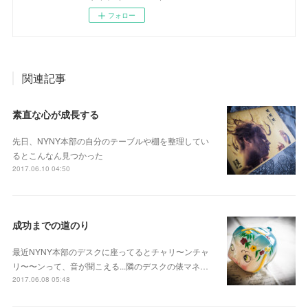
フォロー
関連記事
素直な心が成長する
先日、NYNY本部の自分のテーブルや棚を整理してい
るとこんなん見つかった
2017.06.10 04:50
成功までの道のり
最近NYNY本部のデスクに座ってるとチャリ〜ンチャ
リ〜〜ンって、音が聞こえる...隣のデスクの俵マネ…
2017.06.08 05:48