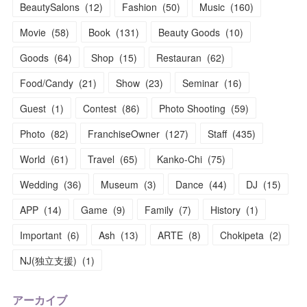
BeautySalons
(
12
)
Fashion
(
50
)
Music
(
160
)
Movie
(
58
)
Book
(
131
)
Beauty Goods
(
10
)
Goods
(
64
)
Shop
(
15
)
Restauran
(
62
)
Food/Candy
(
21
)
Show
(
23
)
Seminar
(
16
)
Guest
(
1
)
Contest
(
86
)
Photo Shooting
(
59
)
Photo
(
82
)
FranchiseOwner
(
127
)
Staff
(
435
)
World
(
61
)
Travel
(
65
)
Kanko-Chi
(
75
)
Wedding
(
36
)
Museum
(
3
)
Dance
(
44
)
DJ
(
15
)
APP
(
14
)
Game
(
9
)
Family
(
7
)
History
(
1
)
Important
(
6
)
Ash
(
13
)
ARTE
(
8
)
Chokipeta
(
2
)
NJ(独立支援)
(
1
)
アーカイブ