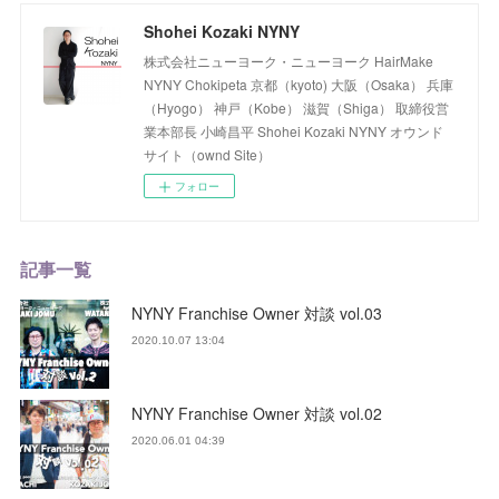
Shohei Kozaki NYNY
株式会社ニューヨーク・ニューヨーク HairMake
NYNY Chokipeta 京都（kyoto) 大阪（Osaka） 兵庫
（Hyogo） 神戸（Kobe） 滋賀（Shiga） 取締役営
業本部長 小崎昌平 Shohei Kozaki NYNY オウンド
サイト（ownd Site）
フォロー
記事一覧
NYNY Franchise Owner 対談 vol.03
2020.10.07 13:04
NYNY Franchise Owner 対談 vol.02
2020.06.01 04:39