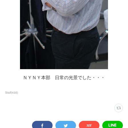
ＮＹＮＹ本部 日常の光景でした・・・
Staff
(
435
)