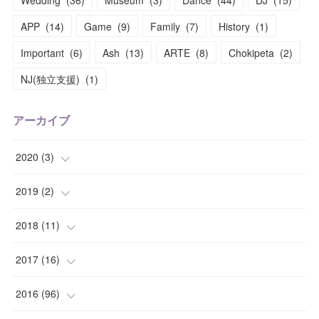
APP
(
14
)
Game
(
9
)
Family
(
7
)
History
(
1
)
Important
(
6
)
Ash
(
13
)
ARTE
(
8
)
Chokipeta
(
2
)
NJ(独立支援)
(
1
)
アーカイブ
2020
(
3
)
(
1
)
2019
(
2
)
(
1
)
(
1
)
2018
(
11
)
(
1
)
(
1
)
(
2
)
2017
(
16
)
(
1
)
(
1
)
2016
(
96
)