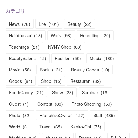
カテゴリ
News
(
76
)
Life
(
101
)
Beauty
(
22
)
Hairdresser
(
18
)
Work
(
56
)
Recruiting
(
20
)
Teachings
(
21
)
NYNY Shop
(
63
)
BeautySalons
(
12
)
Fashion
(
50
)
Music
(
160
)
Movie
(
58
)
Book
(
131
)
Beauty Goods
(
10
)
Goods
(
64
)
Shop
(
15
)
Restauran
(
62
)
Food/Candy
(
21
)
Show
(
23
)
Seminar
(
16
)
Guest
(
1
)
Contest
(
86
)
Photo Shooting
(
59
)
Photo
(
82
)
FranchiseOwner
(
127
)
Staff
(
435
)
World
(
61
)
Travel
(
65
)
Kanko-Chi
(
75
)
Wedding
(
36
)
Museum
(
3
)
Dance
(
44
)
DJ
(
15
)