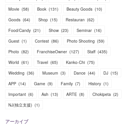
Movie
(
58
)
Book
(
131
)
Beauty Goods
(
10
)
Goods
(
64
)
Shop
(
15
)
Restauran
(
62
)
Food/Candy
(
21
)
Show
(
23
)
Seminar
(
16
)
Guest
(
1
)
Contest
(
86
)
Photo Shooting
(
59
)
Photo
(
82
)
FranchiseOwner
(
127
)
Staff
(
435
)
World
(
61
)
Travel
(
65
)
Kanko-Chi
(
75
)
Wedding
(
36
)
Museum
(
3
)
Dance
(
44
)
DJ
(
15
)
APP
(
14
)
Game
(
9
)
Family
(
7
)
History
(
1
)
Important
(
6
)
Ash
(
13
)
ARTE
(
8
)
Chokipeta
(
2
)
NJ(独立支援)
(
1
)
アーカイブ