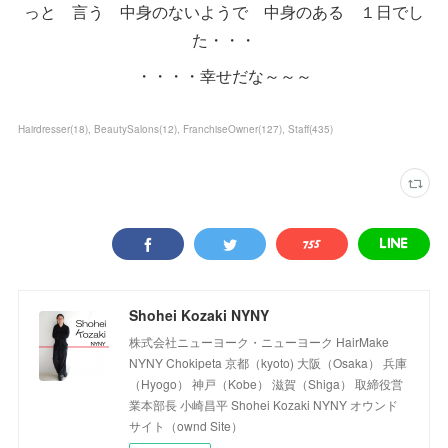
っと 言う 中身のないようで 中身のある １日でし
た・・・
・・・・幸せだな～～～
Hairdresser
(
18
)
BeautySalons
(
12
)
FranchiseOwner
(
127
)
Staff
(
435
)
Shohei Kozaki NYNY
株式会社ニューヨーク・ニューヨーク HairMake
NYNY Chokipeta 京都（kyoto) 大阪（Osaka） 兵庫
（Hyogo） 神戸（Kobe） 滋賀（Shiga） 取締役営
業本部長 小崎昌平 Shohei Kozaki NYNY オウンド
サイト（ownd Site）