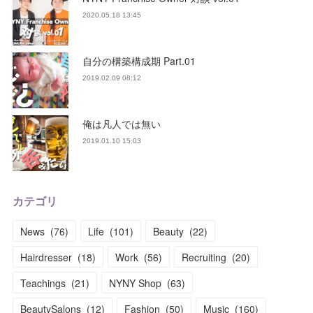
2020.05.18 13:45
自分の構築構成期 Part.01
2019.02.09 08:12
俺は凡人では無い
2019.01.10 15:03
カテゴリ
News
(
76
)
Life
(
101
)
Beauty
(
22
)
Hairdresser
(
18
)
Work
(
56
)
Recruiting
(
20
)
Teachings
(
21
)
NYNY Shop
(
63
)
BeautySalons
(
12
)
Fashion
(
50
)
Music
(
160
)