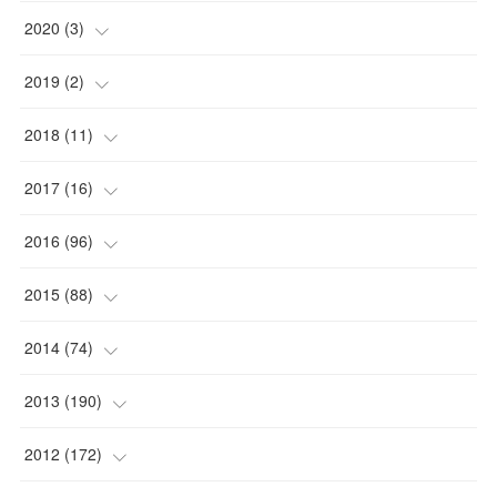
2020
(
3
)
(
1
)
2019
(
2
)
(
1
)
(
1
)
2018
(
11
)
(
1
)
(
1
)
(
2
)
2017
(
16
)
(
1
)
(
1
)
2016
(
96
)
(
1
)
(
2
)
(
2
)
2015
(
88
)
(
1
)
(
1
)
(
5
)
(
4
)
2014
(
74
)
(
3
)
(
3
)
(
6
)
(
7
)
(
9
)
2013
(
190
)
(
2
)
(
1
)
(
3
)
(
6
)
(
14
)
(
17
)
2012
(
172
)
(
1
)
(
4
)
(
4
)