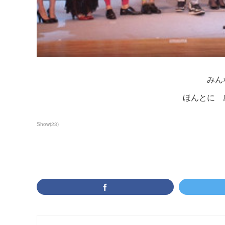
みん
ほんとに 
Show
(
23
)