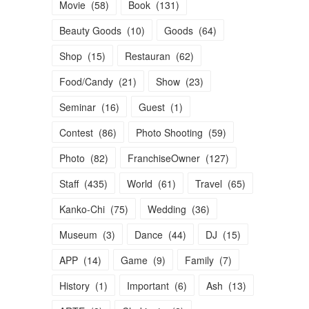
Movie
(
58
)
Book
(
131
)
Beauty Goods
(
10
)
Goods
(
64
)
Shop
(
15
)
Restauran
(
62
)
Food/Candy
(
21
)
Show
(
23
)
Seminar
(
16
)
Guest
(
1
)
Contest
(
86
)
Photo Shooting
(
59
)
Photo
(
82
)
FranchiseOwner
(
127
)
Staff
(
435
)
World
(
61
)
Travel
(
65
)
Kanko-Chi
(
75
)
Wedding
(
36
)
Museum
(
3
)
Dance
(
44
)
DJ
(
15
)
APP
(
14
)
Game
(
9
)
Family
(
7
)
History
(
1
)
Important
(
6
)
Ash
(
13
)