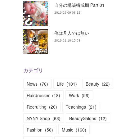
自分の構築構成期 Part.01
2019.02.09 08:12
俺は凡人では無い
2019.01.10 15:03
カテゴリ
News
(
76
)
Life
(
101
)
Beauty
(
22
)
Hairdresser
(
18
)
Work
(
56
)
Recruiting
(
20
)
Teachings
(
21
)
NYNY Shop
(
63
)
BeautySalons
(
12
)
Fashion
(
50
)
Music
(
160
)