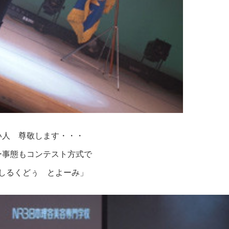
い人 尊敬します・・・
ー事態もコンテスト方式で
しるくどぅ とよーみ」