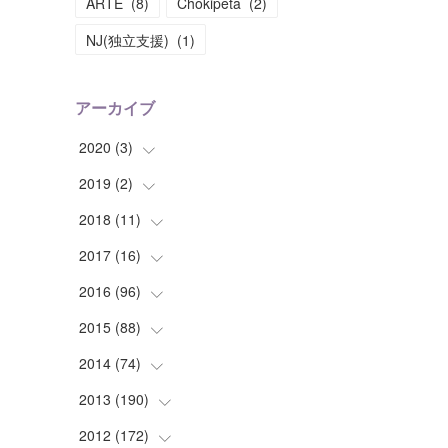
ARTE
(
8
)
Chokipeta
(
2
)
NJ(独立支援)
(
1
)
アーカイブ
2020
(
3
)
2019
(
2
(
)
1
)
(
1
)
2018
(
11
(
1
)
)
(
1
)
(
1
)
2017
(
16
(
2
)
)
(
1
)
2016
(
96
(
1
)
)
(
1
)
(
2
)
2015
(
88
(
2
)
)
(
1
)
(
1
)
(
5
)
2014
(
74
(
4
)
)
(
3
)
(
3
)
(
6
)
(
7
)
2013
(
190
(
9
)
)
(
2
)
(
1
)
(
3
)
(
6
)
(
14
)
2012
(
172
(
17
)
)