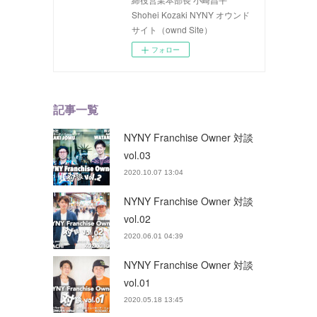
Shohei Kozaki NYNY オウンド
サイト（ownd Site）
フォロー
記事一覧
NYNY Franchise Owner 対談
vol.03
2020.10.07 13:04
NYNY Franchise Owner 対談
vol.02
2020.06.01 04:39
NYNY Franchise Owner 対談
vol.01
2020.05.18 13:45