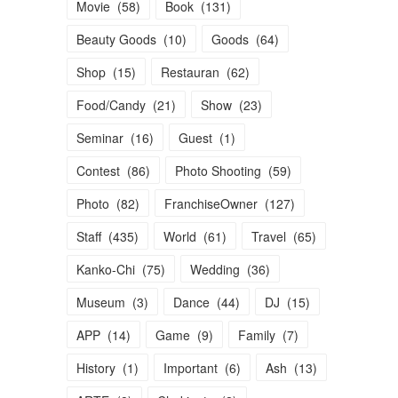
Movie
(
58
)
Book
(
131
)
Beauty Goods
(
10
)
Goods
(
64
)
Shop
(
15
)
Restauran
(
62
)
Food/Candy
(
21
)
Show
(
23
)
Seminar
(
16
)
Guest
(
1
)
Contest
(
86
)
Photo Shooting
(
59
)
Photo
(
82
)
FranchiseOwner
(
127
)
Staff
(
435
)
World
(
61
)
Travel
(
65
)
Kanko-Chi
(
75
)
Wedding
(
36
)
Museum
(
3
)
Dance
(
44
)
DJ
(
15
)
APP
(
14
)
Game
(
9
)
Family
(
7
)
History
(
1
)
Important
(
6
)
Ash
(
13
)