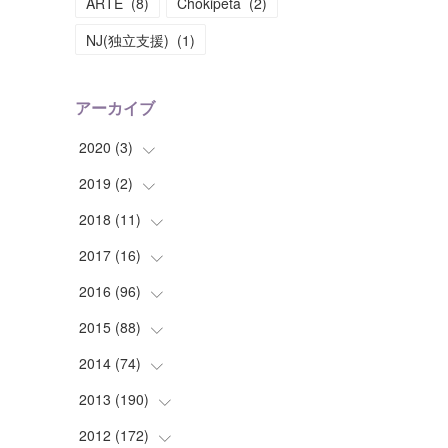
ARTE
(
8
)
Chokipeta
(
2
)
NJ(独立支援)
(
1
)
アーカイブ
2020
(
3
)
2019
(
2
(
)
1
)
(
1
)
2018
(
11
(
1
)
)
(
1
)
(
1
)
2017
(
16
(
2
)
)
(
1
)
2016
(
96
(
1
)
)
(
1
)
(
2
)
2015
(
88
(
2
)
)
(
1
)
(
1
)
(
5
)
2014
(
74
(
4
)
)
(
3
)
(
3
)
(
6
)
(
7
)
2013
(
190
(
9
)
)
(
2
)
(
1
)
(
3
)
(
6
)
(
14
)
2012
(
172
(
17
)
)