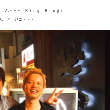
」 ん～～～「Ｒｉｎｇ Ｒｉｎｇ」
ん と一緒に・・・