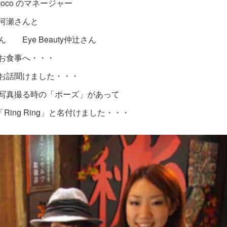
Rococo のマネージャー
河瀬さんと
畑さん Eye Beauty仲辻さん
お食事へ・・・
お話聞けました・・・
写真撮る時の「ポーズ」があって
ing Ring」と名付けました・・・