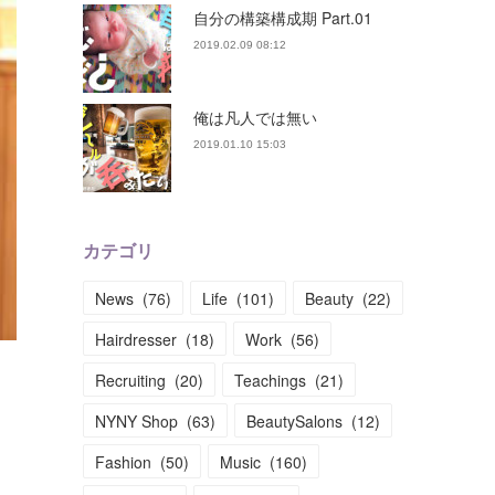
自分の構築構成期 Part.01
2019.02.09 08:12
俺は凡人では無い
2019.01.10 15:03
カテゴリ
News
(
76
)
Life
(
101
)
Beauty
(
22
)
Hairdresser
(
18
)
Work
(
56
)
Recruiting
(
20
)
Teachings
(
21
)
NYNY Shop
(
63
)
BeautySalons
(
12
)
Fashion
(
50
)
Music
(
160
)