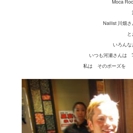
Moca 
Nailist 川
と
いろんな
いつも河瀬さんは 
私は そのポーズを 「R