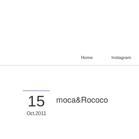
Home
Instagram
15
moca&Rococo
Oct
2011