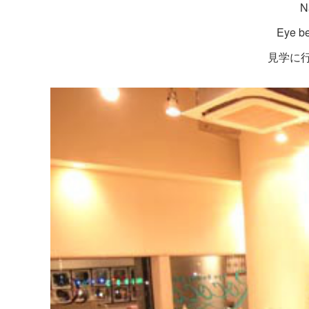
N
Eye b
見学に