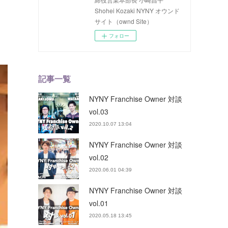
Shohei Kozaki NYNY オウンド
サイト（ownd Site）
フォロー
記事一覧
NYNY Franchise Owner 対談
vol.03
2020.10.07 13:04
NYNY Franchise Owner 対談
vol.02
2020.06.01 04:39
NYNY Franchise Owner 対談
vol.01
2020.05.18 13:45