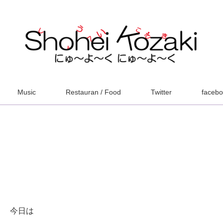
Music
Restauran / Food
Twitter
faceb
今日は