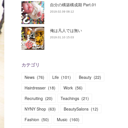
自分の構築構成期 Part.01
2019.02.09 08:12
俺は凡人では無い
2019.01.10 15:03
カテゴリ
News
(
76
)
Life
(
101
)
Beauty
(
22
)
Hairdresser
(
18
)
Work
(
56
)
Recruiting
(
20
)
Teachings
(
21
)
NYNY Shop
(
63
)
BeautySalons
(
12
)
Fashion
(
50
)
Music
(
160
)