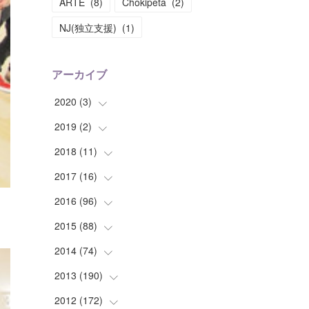
ARTE
(
8
)
Chokipeta
(
2
)
NJ(独立支援)
(
1
)
アーカイブ
2020
(
3
)
2019
(
2
(
)
1
)
(
1
)
2018
(
11
(
1
)
)
(
1
)
(
1
)
2017
(
16
(
2
)
)
(
1
)
2016
(
96
(
1
)
)
(
1
)
(
2
)
2015
(
88
(
2
)
)
(
1
)
(
1
)
(
5
)
2014
(
74
(
4
)
)
(
3
)
(
3
)
(
6
)
(
7
)
2013
(
190
(
9
)
)
(
2
)
(
1
)
(
3
)
(
6
)
(
14
)
2012
(
172
(
17
)
)