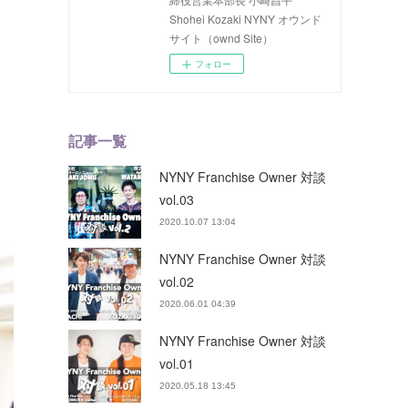
Shohei Kozaki NYNY オウンド
サイト（ownd Site）
フォロー
記事一覧
NYNY Franchise Owner 対談
vol.03
2020.10.07 13:04
NYNY Franchise Owner 対談
vol.02
2020.06.01 04:39
NYNY Franchise Owner 対談
vol.01
2020.05.18 13:45