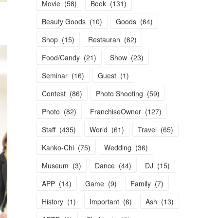
Movie
(
58
)
Book
(
131
)
Beauty Goods
(
10
)
Goods
(
64
)
Shop
(
15
)
Restauran
(
62
)
Food/Candy
(
21
)
Show
(
23
)
Seminar
(
16
)
Guest
(
1
)
Contest
(
86
)
Photo Shooting
(
59
)
Photo
(
82
)
FranchiseOwner
(
127
)
Staff
(
435
)
World
(
61
)
Travel
(
65
)
Kanko-Chi
(
75
)
Wedding
(
36
)
Museum
(
3
)
Dance
(
44
)
DJ
(
15
)
APP
(
14
)
Game
(
9
)
Family
(
7
)
History
(
1
)
Important
(
6
)
Ash
(
13
)