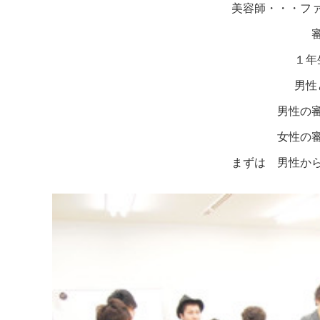
美容師・・・フ
１年
男性
男性の
女性の
まずは 男性か