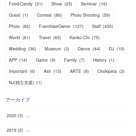
Food/Candy
(
21
)
Show
(
23
)
Seminar
(
16
)
Guest
(
1
)
Contest
(
86
)
Photo Shooting
(
59
)
Photo
(
82
)
FranchiseOwner
(
127
)
Staff
(
435
)
World
(
61
)
Travel
(
65
)
Kanko-Chi
(
75
)
Wedding
(
36
)
Museum
(
3
)
Dance
(
44
)
DJ
(
15
)
APP
(
14
)
Game
(
9
)
Family
(
7
)
History
(
1
)
Important
(
6
)
Ash
(
13
)
ARTE
(
8
)
Chokipeta
(
2
)
NJ(独立支援)
(
1
)
アーカイブ
2020
(
3
)
(
1
)
2019
(
2
)