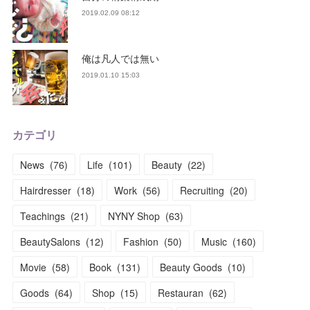
2019.02.09 08:12
俺は凡人では無い
2019.01.10 15:03
カテゴリ
News
(
76
)
Life
(
101
)
Beauty
(
22
)
Hairdresser
(
18
)
Work
(
56
)
Recruiting
(
20
)
Teachings
(
21
)
NYNY Shop
(
63
)
BeautySalons
(
12
)
Fashion
(
50
)
Music
(
160
)
Movie
(
58
)
Book
(
131
)
Beauty Goods
(
10
)
Goods
(
64
)
Shop
(
15
)
Restauran
(
62
)