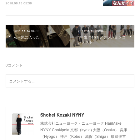
2018.08.13 05:38
2011.11.14 04:05
2011.11.12 09:34
ん～気に入った
1年生 men's ファッションコ
ンテスト
0
コメント
Shohei Kozaki NYNY
株式会社ニューヨーク・ニューヨーク HairMake
NYNY Chokipeta 京都（kyoto) 大阪（Osaka） 兵庫
（Hyogo） 神戸（Kobe） 滋賀（Shiga） 取締役営