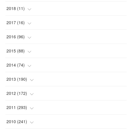
(
1
)
(
1
)
2018
(
11
)
(
1
)
(
1
)
(
2
)
2017
(
16
)
(
1
)
(
1
)
2016
(
96
)
(
1
)
(
2
)
(
2
)
2015
(
88
)
(
1
)
(
1
)
(
5
)
(
4
)
2014
(
74
)
(
3
)
(
3
)
(
6
)
(
7
)
(
9
)
2013
(
190
)
(
2
)
(
1
)
(
3
)
(
6
)
(
14
)
(
17
)
2012
(
172
)
(
1
)
(
4
)
(
4
)
(
6
)
(
6
)
(
22
)
(
12
)
2011
(
293
)
(
1
)
(
5
)
(
12
)
(
1
)
(
11
)
(
8
)
(
32
)
2010
(
241
)
(
3
)
(
7
)