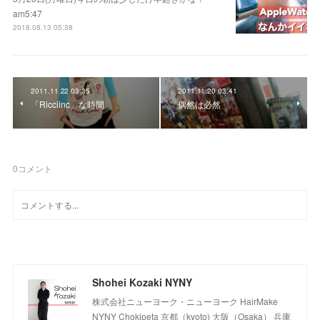
am5:47
2018.08.13 05:38
2011.11.22 03:35
2011.11.20 03:41
「Ricciinc」な時間
偶然は必然
0
コメント
Shohei Kozaki NYNY
株式会社ニューヨーク・ニューヨーク HairMake
NYNY Chokipeta 京都（kyoto) 大阪（Osaka） 兵庫