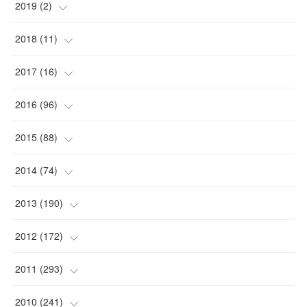
(
1
)
2019
(
2
)
(
1
)
(
1
)
2018
(
11
)
(
1
)
(
1
)
(
2
)
2017
(
16
)
(
1
)
(
1
)
2016
(
96
)
(
1
)
(
2
)
(
2
)
2015
(
88
)
(
1
)
(
1
)
(
5
)
(
4
)
2014
(
74
)
(
3
)
(
3
)
(
6
)
(
7
)
(
9
)
2013
(
190
)
(
2
)
(
1
)
(
3
)
(
6
)
(
14
)
(
17
)
2012
(
172
)
(
1
)
(
4
)
(
4
)
(
6
)
(
6
)
(
22
)
(
12
)
2011
(
293
)
(
1
)
(
5
)
(
12
)
(
1
)
(
11
)
(
8
)
(
32
)
2010
(
241
)