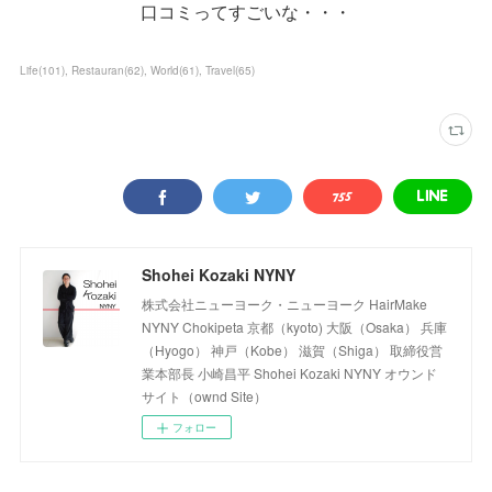
口コミってすごいな・・・
Life
(
101
)
Restauran
(
62
)
World
(
61
)
Travel
(
65
)
Shohei Kozaki NYNY
株式会社ニューヨーク・ニューヨーク HairMake
NYNY Chokipeta 京都（kyoto) 大阪（Osaka） 兵庫
（Hyogo） 神戸（Kobe） 滋賀（Shiga） 取締役営
業本部長 小崎昌平 Shohei Kozaki NYNY オウンド
サイト（ownd Site）
フォロー