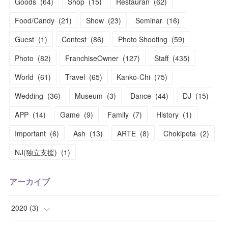
Goods
(
64
)
Shop
(
15
)
Restauran
(
62
)
Food/Candy
(
21
)
Show
(
23
)
Seminar
(
16
)
Guest
(
1
)
Contest
(
86
)
Photo Shooting
(
59
)
Photo
(
82
)
FranchiseOwner
(
127
)
Staff
(
435
)
World
(
61
)
Travel
(
65
)
Kanko-Chi
(
75
)
Wedding
(
36
)
Museum
(
3
)
Dance
(
44
)
DJ
(
15
)
APP
(
14
)
Game
(
9
)
Family
(
7
)
History
(
1
)
Important
(
6
)
Ash
(
13
)
ARTE
(
8
)
Chokipeta
(
2
)
NJ(独立支援)
(
1
)
アーカイブ
2020
(
3
)