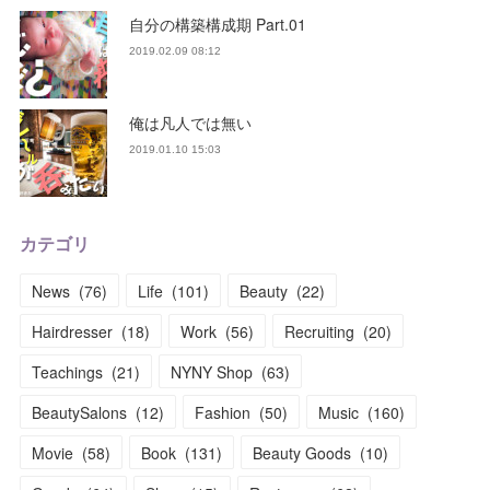
自分の構築構成期 Part.01
2019.02.09 08:12
俺は凡人では無い
2019.01.10 15:03
カテゴリ
News
(
76
)
Life
(
101
)
Beauty
(
22
)
Hairdresser
(
18
)
Work
(
56
)
Recruiting
(
20
)
Teachings
(
21
)
NYNY Shop
(
63
)
BeautySalons
(
12
)
Fashion
(
50
)
Music
(
160
)
Movie
(
58
)
Book
(
131
)
Beauty Goods
(
10
)